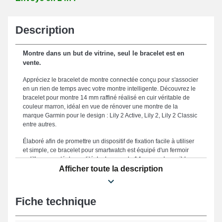
Description
Montre dans un but de vitrine, seul le bracelet est en
vente.
Appréciez le bracelet de montre connectée conçu pour s'associer
en un rien de temps avec votre montre intelligente. Découvrez le
bracelet pour montre 14 mm raffiné réalisé en cuir véritable de
couleur marron, idéal en vue de rénover une montre de la
marque Garmin pour le design : Lily 2 Active, Lily 2, Lily 2 Classic
entre autres.
Élaboré afin de promettre un dispositif de fixation facile à utiliser
et simple, ce bracelet pour smartwatch est équipé d'un fermoir
ardillon argenté de qualité. La largeur de 14mm rend possible un
ajustement idéal avec vos attentes et un maintien ergonomique.
Afficher toute la description
Parce qu'il est robuste, ce bracelet de montre constitue une
option parfaite afin d'en renouveler un défectueux ou fatigué. La
couleur marron élégante de ce type d'accessoire horloger a été
Fiche technique
conçue pour les utilisateurs qui désirent un mélange subtil entre
simplicité et innovation, cet article répond idéalement aux
souhaits des passionnés d'horlogerie. Placé avec ce format de