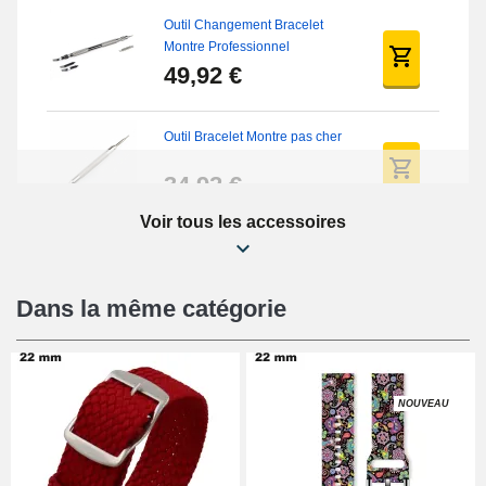
Outil Changement Bracelet
Montre Professionnel
49,92 €
Outil Bracelet Montre pas cher
34,92 €
Voir tous les accessoires
Kit Réparation Montre Débutant
16,90 €
Dans la même catégorie
Pied à Coulisse Numérique
9,90 €
NOUVEAU
Pince à Poinçonner (pince trou)