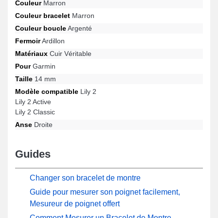
Couleur
Marron
bracelet pour montre connectée, il convient à ce modèle avec les
Couleur bracelet
Marron
modèles Lily 2 Classic, Lily 2 Active, Lily 2 et bien plus encore de
la marque Garmin, le fermoir ardillon est fiable. En utilisant sa
Couleur boucle
Argenté
robustesse, ce bracelet en cuir véritable Garmin se fond avec
Fermoir
Ardillon
fluidité à une gamme variée de modèles offrant une douceur
incomparable.
Matériaux
Cuir Véritable
Pour
Garmin
Taille
14 mm
Modèle compatible
Lily 2
Lily 2 Active
Lily 2 Classic
Anse
Droite
Guides
Changer son bracelet de montre
Guide pour mesurer son poignet facilement,
Mesureur de poignet offert
Comment Mesurer un Bracelet de Montre -