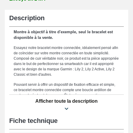
Description
Montre à objectif à titre d'exemple, seul le bracelet est
disponible à la vente.
Essayez notre bracelet montre connectée, idéalement pensé afin
de coïncider sur votre montre connectée en toute simplicité.
Composé de cuir véritable noir, ce produit est la pièce appropriée
dans le but de perfectionner sa smartwatch car il est approprié
avec le design de la marque Garmin : Lily 2, Lily 2 Active, Lily 2
Classic et bien d'autres.
Pouvant servir à offrir un dispositif de fixation efficace et simple,
ce bracelet montre connectée compte une boucle ardillon de
couleur dorée haut de gamme. Élaboré pour garantir une
expérience utilisateur optimale et une esthétique raffinée, ce
Afficher toute la description
"bracelet montre intelligente cuir véritable noir garmin" est
disponible dans une taille de 14mm, le rendant ainsi un
accessoire adapté à vos exigences de confort et d'élégance. Le
Fiche technique
bracelet montre 14mm constitue une option parfaite en vue d'en
changer un démodé ou usé, vu qu'il est solide. Le coloris noir
intemporel de ce type de bracelet pour montre cible