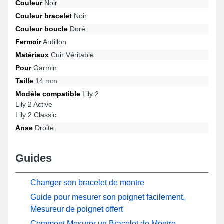
Couleur
Noir
spécifiquement ceux qui désirent un équilibre parfait entre
Couleur bracelet
Noir
simplicité et confort, ce bracelet pour montre est conçu pour
répondre aux impératifs des amateurs de mode. Ce bracelet
Couleur boucle
Doré
combine design et fonctionnalité par l'utilisation de son fermoir
Fermoir
Ardillon
ardillon de très bonne facture, ainsi que sa polyvalence pour des
gabarits variés comme : Lily 2 Classic, Lily 2 Active, Lily 2 entre
Matériaux
Cuir Véritable
autres de la marque Garmin. Cet article de réparation horloger
Pour
Garmin
14mm Garmin s'adapte intégralement à une sélection étendue de
Taille
14 mm
modèles de la marque.
Modèle compatible
Lily 2
Lily 2 Active
Lily 2 Classic
Anse
Droite
Guides
Changer son bracelet de montre
Guide pour mesurer son poignet facilement,
Mesureur de poignet offert
Comment Mesurer un Bracelet de Montre -