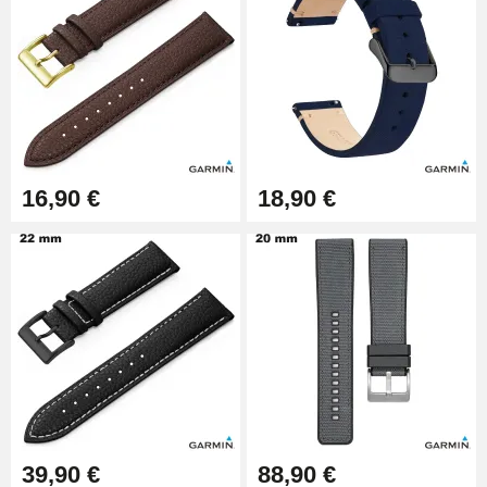
9,90 €
Pince à Poinçonner (pince trou)
57,42 €
Pince Trou pour Bracelet de
16,90 €
18,90 €
Montre
10,90 €
Kit Horlogerie Débutant
26,90 €
Boîte Pompe Bracelet Montre -
Diamètre 1,50 mm - 8 à 25 mm
14,08 €
39,90 €
88,90 €