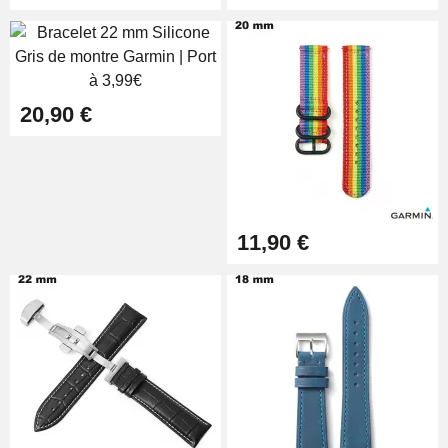
Boîte Pompe pour Bracelet
Montre - Diamètre 1,80 mm - 8 à
25 mm
19,90 €
20,90 €
Extracteur de Bracelet de
Montre Facile
17,90 €
11,90 €