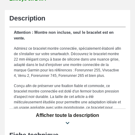
Description
Attention : Montre non incluse, seul le bracelet est en
vente.
Admirez ce bracelet montre connectée, spécialement élaboré afin
de s'installer sur votre smartwatch. Découvrez le bracelet montre
22 mm élégant conçu à base de silicone dans une nuance grise,
adapté dans le but d'enjoliver une montre connectée de la
marque Garmin pour les références : Forerunner 255, Vivoactive
4, Venu 2, Forerunner 745, Forerunner 265 et bien plus.
Conçu afin de préserver une fixation fiable et commode, ce
bracelet montre connectée est doté d'un fermoir bouton pression
d'aspect noir durable. La taille de cet article a été
méticuleusement étudiée pour permettre une adaptation idéale et
un usage agréable avec votre morphologie, ce bracelet pour
montre mesure précisément 22 mm qui se marie
Afficher toute la description
harmonieusement à vos besoins. Ce bracelet pour montre
connectée se distingue par ses finitions soignées, qui en fait une
option irremplaçable destinée à s'harmoniser harmonieusement
à vos besoins et apportant une ergonomie parfaite dans toutes