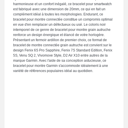
harmonieuse et un confort inégalé, ce bracelet pour smartwatch
est fabriqué avec une dimension de 20mm, ce qui en fait un
complément idéal à toutes les morphologies. Endurant, ce
bracelet pour montre connectée constitue un compromis optimal
en vue d'en remplacer un défectueux ou usé. Le coloris noir
intemporel de ce genre de bracelet pour montre grain autruche
renforce un design énergique et élancé de votre horlogère.
Présentant un fermoir ardillon de premier choix, ce format de
bracelet de montre connectée grain autruche est convient sur le
design Fenix 6S Pro Sapphire, Fenix 7S Standard Edition, Fenix
5S, Venu SQ 2, Vivomove Style, D2 Air X10 entre autres de la
marque Garmin. Avec l'aide de sa conception astucieuse, ce
bracelet pour montre Garmin s'accommode idéalement à une
variété de références populaires idéal au quotidien.