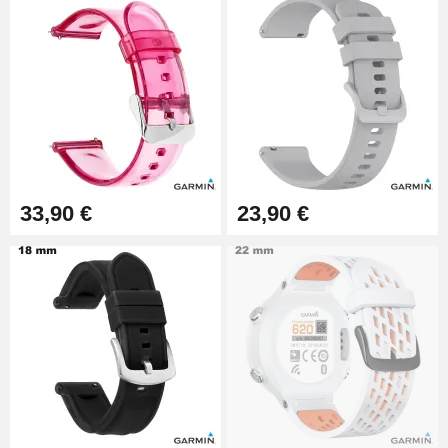
9,90 €
Pince à Poinçonner (pince trou)
57,42 €
Pince Trou pour Bracelet de
33,90 €
23,90 €
Montre
10,90 €
Kit Horlogerie Débutant
26,90 €
Boîte Pompe Bracelet Montre -
Diamètre 1,50 mm - 8 à 25 mm