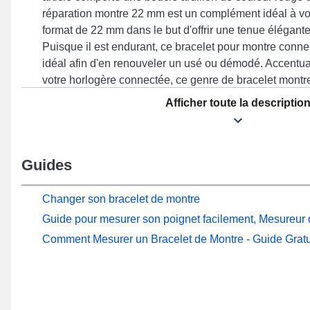
réparation montre 22 mm est un complément idéal à vo
format de 22 mm dans le but d'offrir une tenue élégante
Puisque il est endurant, ce bracelet pour montre conn
idéal afin d'en renouveler un usé ou démodé. Accentua
votre horlogère connectée, ce genre de bracelet montr
aux attentes du quotidien. Doté d'une boucle ardillon d'
Afficher toute la descriptio
modèle propose une tenue optimale et se prête parfai
Venu 2, Forerunner 745, Forerunner 255, Vivoactive 4,
d'autres de la marque Garmin. En utilisant sa concepti
Guides
élégant Garmin s'intègre idéalement à une sélection di
varié.
Changer son bracelet de montre
Guide pour mesurer son poignet facilement, Mesureur d
Comment Mesurer un Bracelet de Montre - Guide Gratu