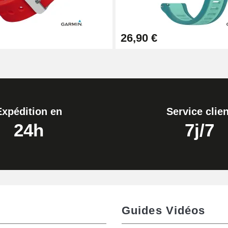
26,90 €
Expédition en
Service clien
24h
7j/7
Guides Vidéos