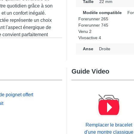
Taille
22 mm
tre quotidien grâce à son
Modèle compatible
For
 et un confort inégalé.
Forerunner 265
ectée représente un choix
Forerunner 745
nt l'aspect énergique de
Venu 2
e convient parfaitement
Vivoactive 4
excellente qualité, ce
n
tement sur les modèles
Anse
Droite
 Forerunner 265 et bien
on astucieuse, ce produit
Guide Video
versifiée pour un usage
e poignet offert
it
Remplacer le bracelet
d'une montre classique