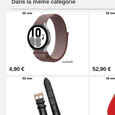
Dans la même catégorie
16,90 €
Pied à Coulisse Numérique
9,90 €
Kit Horlogerie Débutant
26,90 €
4,90 €
52,90 €
Boîte Pompe Bracelet Montre - Diamètre 
14,08 €
Boîte Pompe pour Bracelet Montre - Diam
19,90 €