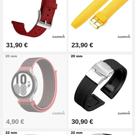
Montre
7,90 €
Kit Réparation Montre Débutant
16,90 €
31,90 €
23,90 €
Pied à Coulisse Numérique
9,90 €
Kit Horlogerie Débutant
26,90 €
4,90 €
30,90 €
Marteau Horloger pour Goupille
Bracelet de montre
3,90 €