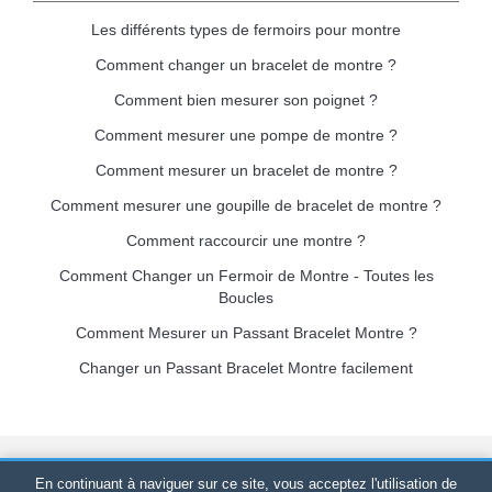
Les différents types de fermoirs pour montre
Comment changer un bracelet de montre ?
Comment bien mesurer son poignet ?
Comment mesurer une pompe de montre ?
Comment mesurer un bracelet de montre ?
Comment mesurer une goupille de bracelet de montre ?
Comment raccourcir une montre ?
Comment Changer un Fermoir de Montre - Toutes les
Boucles
Comment Mesurer un Passant Bracelet Montre ?
Changer un Passant Bracelet Montre facilement
Bracelet-de-montre.com
© 2026
Tous droits réservés
-
SIRET
:
En continuant à naviguer sur ce site, vous acceptez l'utilisation de