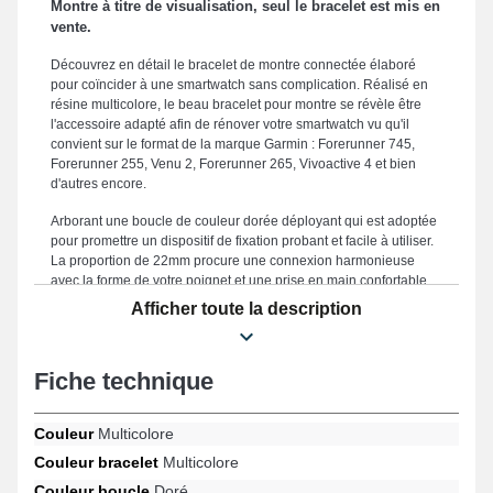
Montre à titre de visualisation, seul le bracelet est mis en
vente.
Découvrez en détail le bracelet de montre connectée élaboré
pour coïncider à une smartwatch sans complication. Réalisé en
résine multicolore, le beau bracelet pour montre se révèle être
l'accessoire adapté afin de rénover votre smartwatch vu qu'il
convient sur le format de la marque Garmin : Forerunner 745,
Forerunner 255, Venu 2, Forerunner 265, Vivoactive 4 et bien
d'autres encore.
Arborant une boucle de couleur dorée déployant qui est adoptée
pour promettre un dispositif de fixation probant et facile à utiliser.
La proportion de 22mm procure une connexion harmonieuse
avec la forme de votre poignet et une prise en main confortable.
Apprécié en raison de son endurance, ce bracelet smartwatch se
Afficher toute la description
positionne comme une alternative appropriée destinée à rénover
un bracelet brisé ou fatigué, en proposant une longévité accrue
pour votre smartwatch. La teinte multicoloree distinguée de ce
Fiche technique
style d'accessoire horloger a été conçue pour ceux qui
recherchent une symbiose entre esthétique et innovation, ce
bracelet correspond parfaitement aux spécifications des
Couleur
Multicolore
professionnels. Compatible sur les modèles Forerunner 265,
Forerunner 255, Venu 2, Forerunner 745, Vivoactive 4 entre
Couleur bracelet
Multicolore
autres de la marque Garmin, ce style de bracelet pour montre
Couleur boucle
Doré