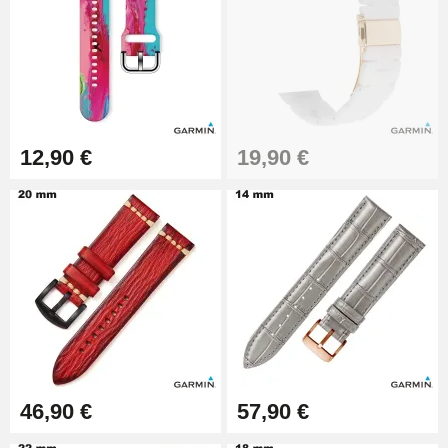
Pince à Poinçonner (pince trou)
57,42 €
Pince Trou pour Bracelet de
12,90 €
19,90 €
Montre
10,90 €
Kit Horlogerie Débutant
26,90 €
Boîte Pompe Bracelet Montre -
Diamètre 1,50 mm - 8 à 25 mm
14,08 €
46,90 €
57,90 €