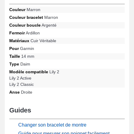
modernité sophistiquée et cela se marie élégamment à toutes les
Couleur
Marron
occasions. Installé avec ce format de bracelet de montre
connectée, il est convenable à ce format avec les modèles Lily 2,
Couleur bracelet
Marron
Lily 2 Classic, Lily 2 Active et bien plus de la marque Garmin, le
Couleur boucle
Argenté
fermoir ardillon est de qualité supérieure. Grâce à son
adaptabilité, ce bracelet montre connectée Garmin s'ajuste
Fermoir
Ardillon
précisément à une variété de références de la marque.
Matériaux
Cuir Véritable
Pour
Garmin
Taille
14 mm
Type
Daim
Modèle compatible
Lily 2
Lily 2 Active
Lily 2 Classic
Anse
Droite
Guides
Changer son bracelet de montre
Guide pour mesurer son poignet facilement,