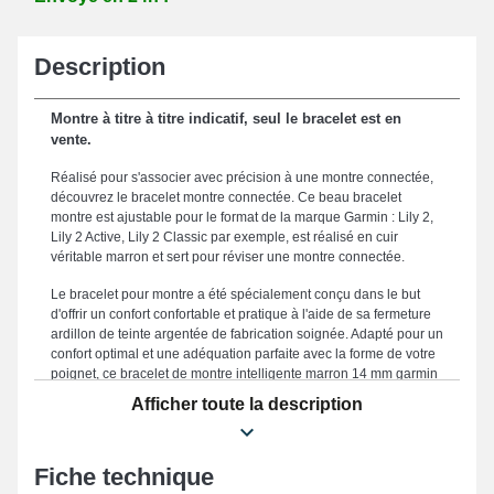
Description
Montre à titre à titre indicatif, seul le bracelet est en
vente.
Réalisé pour s'associer avec précision à une montre connectée,
découvrez le bracelet montre connectée. Ce beau bracelet
montre est ajustable pour le format de la marque Garmin : Lily 2,
Lily 2 Active, Lily 2 Classic par exemple, est réalisé en cuir
véritable marron et sert pour réviser une montre connectée.
Le bracelet pour montre a été spécialement conçu dans le but
d'offrir un confort confortable et pratique à l'aide de sa fermeture
ardillon de teinte argentée de fabrication soignée. Adapté pour un
confort optimal et une adéquation parfaite avec la forme de votre
poignet, ce bracelet de montre intelligente marron 14 mm garmin
est large de 14 mm. Ce "bracelet de montre intelligente marron
Afficher toute la description
14 mm garmin" brille grâce à sa résistance, représentant une
option optimale destinée à remplacer un bracelet endommagé ou
brisé et prolonger l'efficacité de votre montre connectée. Alliant
Fiche technique
élégance intemporelle et praticité dans le but de répondre aux
attentes des adeptes de confort, la teinte marron inspire une