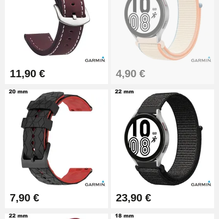
Pince à Poinçonner (pince trou)
57,42 €
Pince Trou pour Bracelet de
11,90 €
4,90 €
Montre
10,90 €
Kit Horlogerie Débutant
26,90 €
Boîte Pompe Bracelet Montre -
Diamètre 1,50 mm - 8 à 25 mm
14,08 €
7,90 €
23,90 €