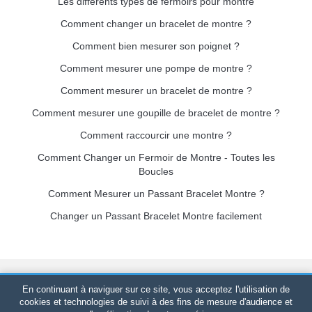
Les différents types de fermoirs pour montre
Comment changer un bracelet de montre ?
Comment bien mesurer son poignet ?
Comment mesurer une pompe de montre ?
Comment mesurer un bracelet de montre ?
Comment mesurer une goupille de bracelet de montre ?
Comment raccourcir une montre ?
Comment Changer un Fermoir de Montre - Toutes les
Boucles
Comment Mesurer un Passant Bracelet Montre ?
Changer un Passant Bracelet Montre facilement
Bracelet-de-montre.com
© 2026
Tous droits réservés
-
SIRET
:
En continuant à naviguer sur ce site, vous acceptez l'utilisation de
520 247 727 000 57 -
Plateforme Juridique : BP 20075 - 31121
cookies et technologies de suivi à des fins de mesure d'audience et