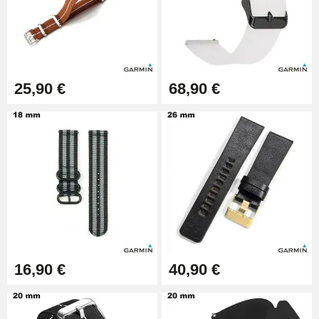
25 mm
19,90 €
Extracteur de Bracelet de
Montre Facile
17,90 €
25,90 €
68,90 €
16,90 €
40,90 €