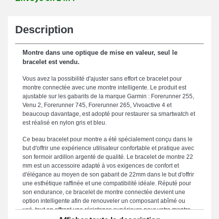
Description
Montre dans une optique de mise en valeur, seul le
bracelet est vendu.
Vous avez la possibilité d'ajuster sans effort ce bracelet pour
montre connectée avec une montre intelligente. Le produit est
ajustable sur les gabarits de la marque Garmin : Forerunner 255,
Venu 2, Forerunner 745, Forerunner 265, Vivoactive 4 et
beaucoup davantage, est adopté pour restaurer sa smartwatch et
est réalisé en nylon gris et bleu.
Ce beau bracelet pour montre a été spécialement conçu dans le
but d'offrir une expérience utilisateur confortable et pratique avec
son fermoir ardillon argenté de qualité. Le bracelet de montre 22
mm est un accessoire adapté à vos exigences de confort et
d'élégance au moyen de son gabarit de 22mm dans le but d'offrir
une esthétique raffinée et une compatibilité idéale. Réputé pour
son endurance, ce bracelet de montre connectée devient une
option intelligente afin de renouveler un composant abîmé ou
usé, tout en offrant une résistance supérieure pour votre montre
connectée. Le coloris gris et bleu rappelle un style tendance et