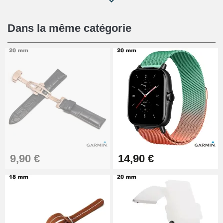
Kit Réparation Montre Débutant
16,90 €
Dans la même catégorie
Pied à Coulisse Numérique
9,90 €
Kit Horlogerie Débutant
26,90 €
Boîte Pompe Bracelet Montre -
9,90 €
14,90 €
Diamètre 1,50 mm - 8 à 25 mm
14,08 €
Boîte Pompe pour Bracelet
Montre - Diamètre 1,80 mm - 8 à