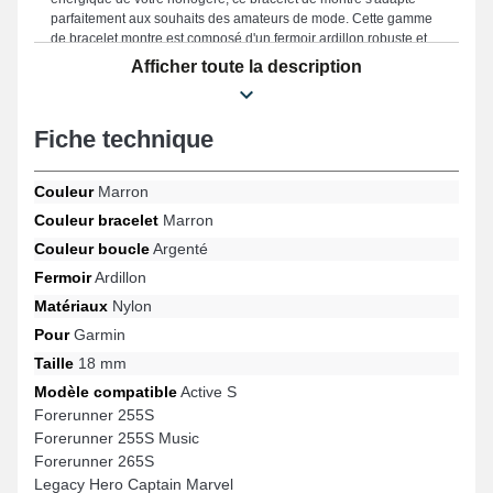
parfaitement aux souhaits des amateurs de mode. Cette gamme
de bracelet montre est composé d'un fermoir ardillon robuste et
est approprié avec les références Vivomove 3S, Forerunner 255S
Afficher toute la description
Music, Active S, Legacy Hero Rey, Legacy Hero Captain Marvel,
Venu 3S et bien plus encore de la marque Garmin. Grâce à sa
fabrication précise, ce bracelet Garmin se marie parfaitement sur
Fiche technique
une multitude de références de la marque Garmin, proposant une
satisfaction totale en toute simplicité.
Couleur
Marron
Couleur bracelet
Marron
Couleur boucle
Argenté
Fermoir
Ardillon
Matériaux
Nylon
Pour
Garmin
Taille
18 mm
Modèle compatible
Active S
Forerunner 255S
Forerunner 255S Music
Forerunner 265S
Legacy Hero Captain Marvel