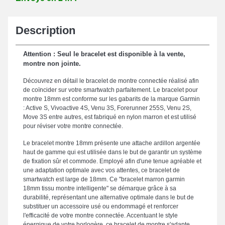
Description
Attention : Seul le bracelet est disponible à la vente,
montre non jointe.
Découvrez en détail le bracelet de montre connectée réalisé afin
de coïncider sur votre smartwatch parfaitement. Le bracelet pour
montre 18mm est conforme sur les gabarits de la marque Garmin
: Active S, Vivoactive 4S, Venu 3S, Forerunner 255S, Venu 2S,
Move 3S entre autres, est fabriqué en nylon marron et est utilisé
pour réviser votre montre connectée.
Le bracelet montre 18mm présente une attache ardillon argentée
haut de gamme qui est utilisée dans le but de garantir un système
de fixation sûr et commode. Employé afin d'une tenue agréable et
une adaptation optimale avec vos attentes, ce bracelet de
smartwatch est large de 18mm. Ce "bracelet marron garmin
18mm tissu montre intelligente" se démarque grâce à sa
durabilité, représentant une alternative optimale dans le but de
substituer un accessoire usé ou endommagé et renforcer
l'efficacité de votre montre connectée. Accentuant le style
énergique de votre horlogère, ce bracelet de montre s'adapte