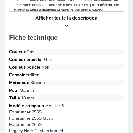
accessoire horloger s'adresse à des amateurs qui apprécient une
symbiose entre esthétique et praticité, cet article répond
idéalement aux objectifs des connaisseurs. Une boucle ardillon
Afficher toute la description
de grande qualité est mise sur cette gamme de bracelet pour
montre et est convient pour le design Venu 2S, Legacy Hero
Captain Marvel, Forerunner 255S Music, Vivoactive 4S, Move 3S,
Fiche technique
Legacy Hero Rey et bien plus encore de la marque Garmin.
Élaboré dans le but de s'intégrer sans effort pour différentes
options de la marque Garmin, cet article horloger combine design
Couleur
Gris
raffiné et fonctionnalité pour garantir une satisfaction totale.
Couleur bracelet
Gris
Couleur boucle
Noir
Fermoir
Ardillon
Matériaux
Silicone
Pour
Garmin
Taille
18 mm
Modèle compatible
Active S
Forerunner 255S
Forerunner 255S Music
Forerunner 265S
Legacy Hero Captain Marvel