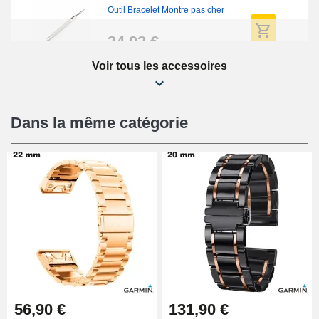
Outil Bracelet Montre pas cher
34,92 €
Voir tous les accessoires
Kit Réparation Montre Débutant
16,90 €
Dans la même catégorie
Pied à Coulisse Numérique
9,90 €
Pince à Poinçonner (pince trou)
57,42 €
Pince Trou pour Bracelet de
56,90 €
131,90 €
Montre