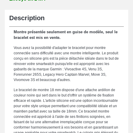
Description
Montre présentée seulement en guise de modèle, seul le
bracelet est mis en vente.
Vous avez la possibilité d'adapter le bracelet pour montre
connectée sans difficulté avec une montre intelligente. Le produit
conçu en silicone gris est la pièce détachée idéale dans le but de
rénover votre smartwatch puisqu'elle est approprié avec les
gabarits de la marque Garmin : Vivoactive 4S, Venu 3S,
Forerunner 265S, Legacy Hero Captain Marvel, Move 3S,
Vivomove 3S et beaucoup d'autres.
Le bracelet de montre 18 mm dispose d'une attache ardillon de
couleur noire qui sert dans le but d'offrir un système de fixation
efficace et rapide. L'article silicone est une option incontournable
pour votre style unique permettant une compatibilité idéale et un
maintien parfait avec sa taille de 18mm. Ce bracelet montre
connectée est apprécié à l'aide de ses finitions soignées, en
faisant de lui une alternative irremplaçable conçue pour se
conformer harmonieusement à vos besoins et en garantissant un
usage agréable pour votre smartwatch. Le coloris gris élégant du