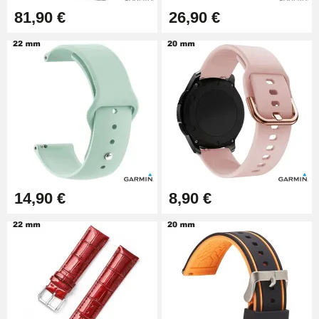
14,08 €
81,90 €
26,90 €
Boîte Pompe pour Bracelet
Montre - Diamètre 1,80 mm - 8 à
25 mm
19,90 €
Extracteur de Bracelet de
Montre Facile
17,90 €
14,90 €
8,90 €