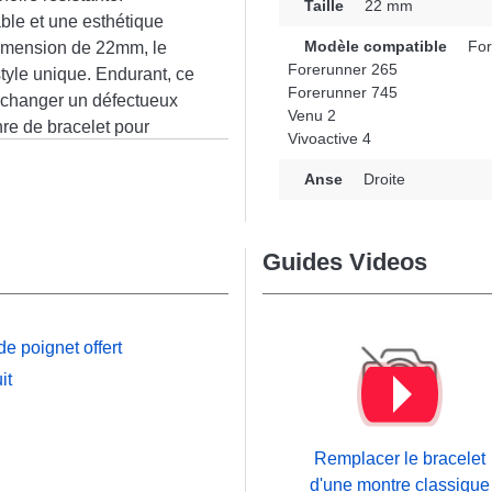
Taille
22 mm
ble et une esthétique
Modèle compatible
For
 dimension de 22mm, le
Forerunner 265
tyle unique. Endurant, ce
Forerunner 745
en changer un défectueux
Venu 2
nre de bracelet pour
Vivoactive 4
logère. Ce bracelet
n
sa compatibilité avec les
Anse
Droite
runner 255, Vivoactive 4
matériaux de haute
Guides Videos
légance avec de
assurant une robustesse
e poignet offert
it
Remplacer le bracelet
d'une montre classique