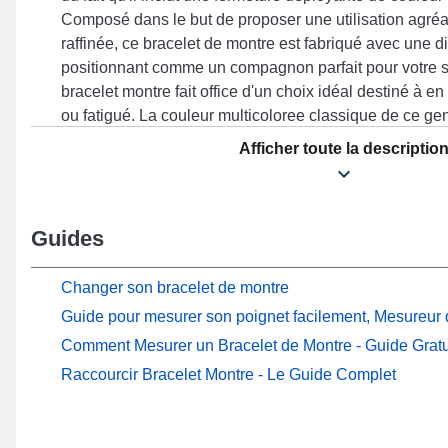
Composé dans le but de proposer une utilisation agréa
raffinée, ce bracelet de montre est fabriqué avec une
positionnant comme un compagnon parfait pour votre s
bracelet montre fait office d'un choix idéal destiné à 
ou fatigué. La couleur multicoloree classique de ce ge
montre renforce l'esthétique décontractée de votre hor
Afficher toute la descriptio
s'illustre grâce à une fermeture déployante robuste, et 
designs Forerunner 745, Forerunner 265, Venu 2, Fore
entre autres de la marque Garmin. Par le biais de ses 
Guides
qualité, ce bracelet en résine Garmin s'intègre avec é
nombreux modèles compatibles de la marque Garmin, 
exceptionnelle au quotidien.
Changer son bracelet de montre
Guide pour mesurer son poignet facilement, Mesureur d
Comment Mesurer un Bracelet de Montre - Guide Gratu
Raccourcir Bracelet Montre - Le Guide Complet