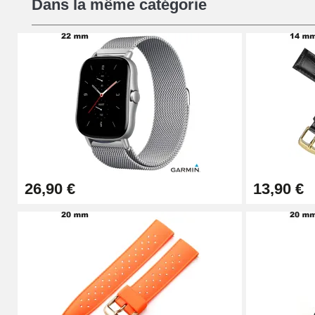
Dans la même catégorie
19,08 €
Chasse-Goupille Montre
4,90 €
Outil Changement Bracelet Montre Profes
49,92 €
26,90 €
13,90 €
Outil Bracelet Montre pas cher
34,92 €
Kit pour Raccourcir Bracelet Montre
7,90 €