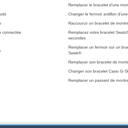
Remplacer le bracelet d'une mon
uits
Changer le fermoir ardillon d'un
e
Raccourcir un bracelet de montr
1,50 mm - 8 à 25 mm
e connectée
Remplacez votre bracelet Swatc
secondes
Remplacer un fermoir sur un bra
e
Swatch
ètre 1,80 mm - 8 à 25 mm
Remplacer son bracelet de mont
Changer son bracelet Casio G-S
Remplacer un passant de montre