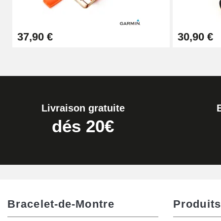
Kit Réparation Montre Débutant
37,90 €
30,90 €
16,90 €
Pied à Coulisse Numérique
9,90 €
Livraison gratuite
Kit Horlogerie Débutant
dés 20€
26,90 €
Marteau Horloger pour Goupille Bracelet 
3,90 €
Bracelet-de-Montre
Produits