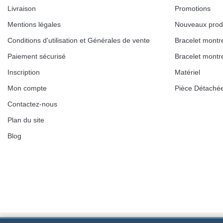
Kit pour Réduire Bracelet Montre Métal
Livraison
Promotions
13,90 €
Mentions légales
Nouveaux prod
Conditions d'utilisation et Générales de vente
Bracelet montr
Boîte Pompe Bracelet Montre - Diamètre 
Paiement sécurisé
Bracelet montr
14,08 €
Inscription
Matériel
Mon compte
Pièce Détaché
Boîte Pompe pour Bracelet Montre - Diam
Contactez-nous
Plan du site
19,90 €
Blog
Extracteur de Bracelet de Montre Facile
17,90 €