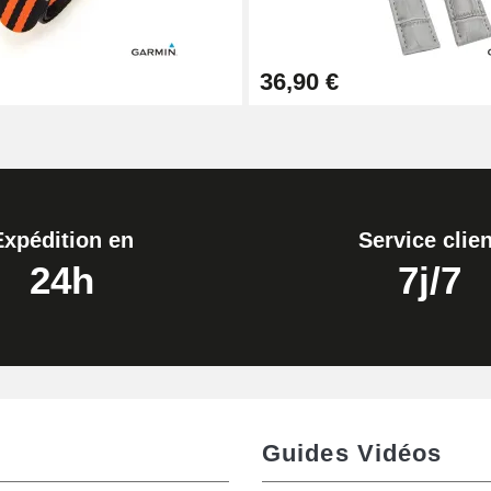
36,90 €
Expédition en
Service clien
24h
7j/7
de montre
Guides Vidéos