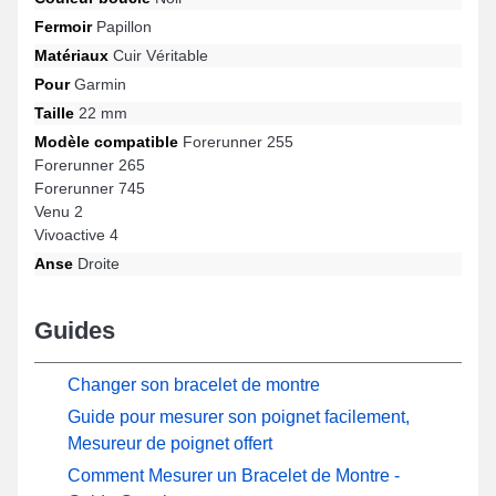
ce bracelet unit qualité de fabrication et praticité en vue d'offrir
Fermoir
Papillon
une satisfaction totale.
Matériaux
Cuir Véritable
Pour
Garmin
Taille
22 mm
Modèle compatible
Forerunner 255
Forerunner 265
Forerunner 745
Venu 2
Vivoactive 4
Anse
Droite
Guides
Changer son bracelet de montre
Guide pour mesurer son poignet facilement,
Mesureur de poignet offert
Comment Mesurer un Bracelet de Montre -