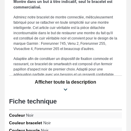
Montre dans un but à titre indicatif, seul le bracelet est
commercialisé.
Admirez notre bracelet de montre connectée, méticuleusement
fabriqué pour se rattacher en toute simplicité sur une montre
intelligente. Cet article cuir véritable est la pièce détachée
incontournable dans le but de restaurer une montre du fait qu'il
est constitué de cuir véritable noir et convient pour le design de la
marque Garmin : Forerunner 745, Venu 2, Forerunner 255,
Vivoactive 4, Forerunner 265 et beaucoup d'autres.
Adaptée afin de constituer un dispositif de fixation commode et
rassurant, ce bracelet de smartwatch est composé d'un fermoir
papillon d'aspect noir de premier choix. Adapté pour une
adéquation parfaite avec vos besoins et un ressenti confortable,
ce bracelet est large de 22mm. Solide, ce bracelet de montre
Afficher toute la description
connectée représente un choix optimal pour en renouveler un
usagé ou cassé. La couleur noire sophistiquée de ce genre de
bracelet montre instaure une touche épurée et athlétique de votre
Fiche technique
horlogère. Mise avec ce modèle de bracelet pour montre
connectée, elle est appropriée avec ce format pour les gabarits
Forerunner 745, Forerunner 255, Forerunner 265, Vivoactive 4,
Couleur
Noir
Venu 2 par exemple de la marque Garmin, la fermeture papillon
est de grande qualité. Fabriqué dans le but de s'intégrer
Couleur bracelet
Noir
harmonieusement à de nombreux modèles de la marque Garmin,
Couleur boucle
Noir