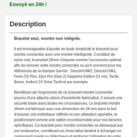
Envoyé en 24h !
Description
Bracelet seul, montre non intégrée.
Il est envisageable d'ajuster en toute simplicité le bracelet pour
montre connectée avec une montre intelligente. Constitué de
nylon noir, le produit 26mm s'impose comme l'accessoire optimal
afin de rénover votre montre connectée vu qu'il convient pour les
références de la marque Garmin : Descent Mk2, Descent Mk1,
Fenix 5X Plus, Epix Pro (Gen 2) Sapphire Edition 51 mm, Tactix
Bravo, Instinct 2X Solar Tactical par exemple.
Bénéficiez de l'ergonomie de ce bracelet montre connectée
pourvu d'une attache velcro d'excellente fabrication, il assure une
sécurité totale dans toutes les circonstances. Le bracelet montre
26mm est fabriqué avec une dimension de 26 mm dans le but
d'assurer une esthétique raffinée et une utilisation agréable, le
positionnant comme une option incontournable pour vos besoins
spécifiques. Ce bracelet pour montre connectée se démarque par
son endurance, constituant un choix idéal destiné à échanger un
composant usagé ou défectueux et renforcer l'utilisation de votre