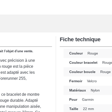
Fiche technique
it l'objet d'une vente.
Couleur
Rouge
avec précision à une
Couleur bracelet
Roug
 rouge est la pièce
Couleur boucle
Rouge
e est adapté avec les
Forerunner 255,
Fermoir
Velcro
Matériaux
Nylon
, ce bracelet de montre
Pour
Garmin
 rouge durable. Adapté
 une manipulation aisée,
Taille
22 mm