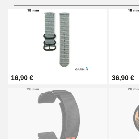
Pied à Coulisse Numérique
9,90 €
Kit Horlogerie Débutant
26,90 €
16,90 €
36,90 €
Boîte Pompe Bracelet Montre - Diamètre 
14,08 €
Boîte Pompe pour Bracelet Montre - Diam
19,90 €