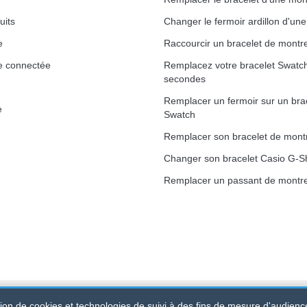
uits
Changer le fermoir ardillon d'un
e
Raccourcir un bracelet de montr
e connectée
Remplacez votre bracelet Swatc
secondes
Remplacer un fermoir sur un bra
e
Swatch
Remplacer son bracelet de mont
Changer son bracelet Casio G-S
Remplacer un passant de montre
ation de cookies et technologies de suivi à des fins de mesure d'audienc