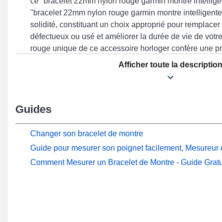
ce "bracelet 22mm nylon rouge garmin montre intelli
"bracelet 22mm nylon rouge garmin montre intelligente"
solidité, constituant un choix approprié pour remplace
défectueux ou usé et améliorer la durée de vie de votr
rouge unique de ce accessoire horloger confère une p
toutes les occasions. Réalisé afin d'offrir une compatibi
Afficher toute la descriptio
designs Vivoactive 4, Venu 2, Forerunner 745, Foreru
et bien plus encore de la marque Garmin, cette attach
velcro de très bonne facture et un maintien sûr. Associ
Guides
adaptabilité, cet article Garmin permet une connexio
nombreux modèles de manière précise tout en garantiss
agréable.
Changer son bracelet de montre
Guide pour mesurer son poignet facilement, Mesureur d
Comment Mesurer un Bracelet de Montre - Guide Gratu