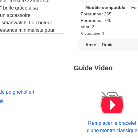
gente" mesure 22mm. Ce
Modèle compatible
For
 brille grâce à sa
Forerunner 265
r un accessoire
Forerunner 745
e smartwatch. La couleur
Venu 2
restance minimaliste pour
Vivoactive 4
lité optimale sur les
n
nner 265, Forerunner 255
Anse
Droite
e propose une fermeture
ant ergonomie et
Guide Video
n harmonieuse avec de
ant une utilisation
e poignet offert
it
Remplacer le bracelet
d'une montre classique