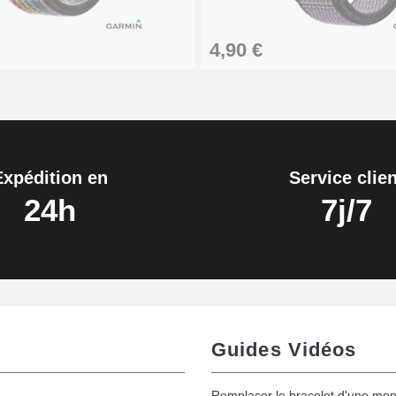
4,90 €
Expédition en
Service clien
24h
7j/7
Guides Vidéos
Remplacer le bracelet d'une mon