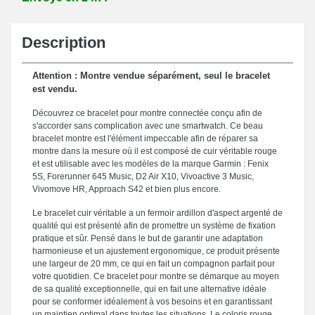
Description
Attention : Montre vendue séparément, seul le bracelet
est vendu.
Découvrez ce bracelet pour montre connectée conçu afin de
s'accorder sans complication avec une smartwatch. Ce beau
bracelet montre est l'élément impeccable afin de réparer sa
montre dans la mesure où il est composé de cuir véritable rouge
et est utilisable avec les modèles de la marque Garmin : Fenix
5S, Forerunner 645 Music, D2 Air X10, Vivoactive 3 Music,
Vivomove HR, Approach S42 et bien plus encore.
Le bracelet cuir véritable a un fermoir ardillon d'aspect argenté de
qualité qui est présenté afin de promettre un système de fixation
pratique et sûr. Pensé dans le but de garantir une adaptation
harmonieuse et un ajustement ergonomique, ce produit présente
une largeur de 20 mm, ce qui en fait un compagnon parfait pour
votre quotidien. Ce bracelet pour montre se démarque au moyen
de sa qualité exceptionnelle, qui en fait une alternative idéale
pour se conformer idéalement à vos besoins et en garantissant
un maintien optimal dans toutes les situations. Le coloris rouge