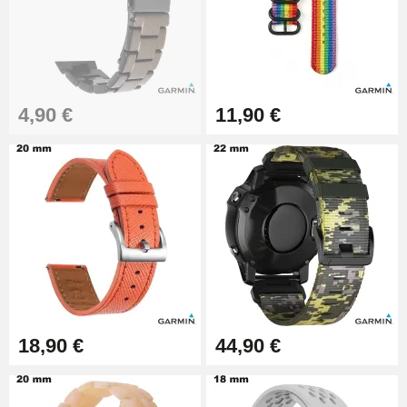
Pince à Poinçonner (pince trou)
57,42 €
Pince Trou pour Bracelet de
4,90 €
11,90 €
Montre
10,90 €
Kit Horlogerie Débutant
26,90 €
Boîte Pompe Bracelet Montre -
Diamètre 1,50 mm - 8 à 25 mm
14,08 €
18,90 €
44,90 €
Boîte Pompe pour Bracelet
Montre - Diamètre 1,80 mm - 8 à