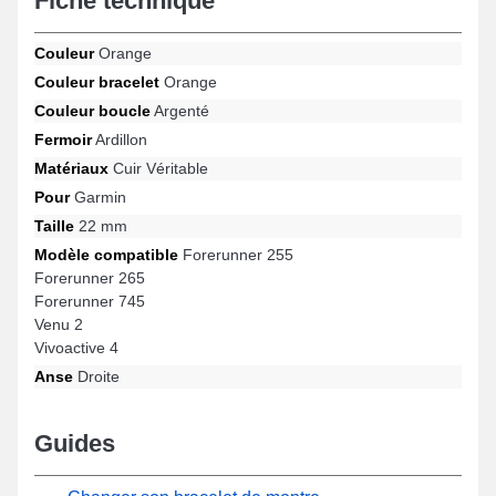
Fiche technique
bracelet de montre connectée est compatible sur les gabarits
Venu 2, Forerunner 255, Forerunner 745, Vivoactive 4,
Couleur
Orange
Forerunner 265 entre autres de la marque Garmin. Au moyen de
sa robustesse, ce bracelet Garmin s'adapte harmonieusement à
Couleur bracelet
Orange
plusieurs références apportant un confort optimal.
Couleur boucle
Argenté
Fermoir
Ardillon
Matériaux
Cuir Véritable
Pour
Garmin
Taille
22 mm
Modèle compatible
Forerunner 255
Forerunner 265
Forerunner 745
Venu 2
Vivoactive 4
Anse
Droite
Guides