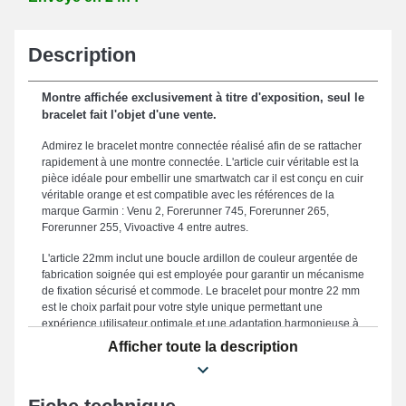
Description
Montre affichée exclusivement à titre d'exposition, seul le
bracelet fait l'objet d'une vente.
Admirez le bracelet montre connectée réalisé afin de se rattacher
rapidement à une montre connectée. L'article cuir véritable est la
pièce idéale pour embellir une smartwatch car il est conçu en cuir
véritable orange et est compatible avec les références de la
marque Garmin : Venu 2, Forerunner 745, Forerunner 265,
Forerunner 255, Vivoactive 4 entre autres.
L'article 22mm inclut une boucle ardillon de couleur argentée de
fabrication soignée qui est employée pour garantir un mécanisme
de fixation sécurisé et commode. Le bracelet pour montre 22 mm
est le choix parfait pour votre style unique permettant une
expérience utilisateur optimale et une adaptation harmonieuse à
l'aide de son format de 22mm. Le bracelet montre constitue un
Afficher toute la description
compromis approprié en vue d'en changer un brisé ou abîmé, car
il est robuste. La couleur orangee délicate du bracelet pour
montre donne une touche active et raffinée de votre garde-temps.
Étant composé d'une fermeture ardillon de qualité, ce modèle de