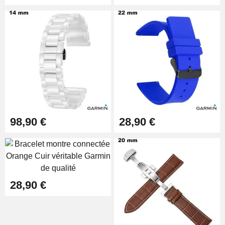
Boîte Pompe pour Bracelet
Montre - Diamètre 1,80 mm - 8 à
25 mm
19,90 €
Extracteur de Bracelet de
Montre Facile
17,90 €
98,90 €
28,90 €
28,90 €