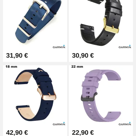
9,90 €
Pince à Poinçonner (pince trou)
57,42 €
Pince Trou pour Bracelet de
31,90 €
30,90 €
Montre
10,90 €
Kit Horlogerie Débutant
26,90 €
Boîte Pompe Bracelet Montre -
Diamètre 1,50 mm - 8 à 25 mm
14,08 €
42,90 €
22,90 €