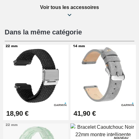
Voir tous les accessoires
Kit Réparation Montre Débutant
16,90 €
Dans la même catégorie
Pied à Coulisse Numérique
9,90 €
Kit Horlogerie Débutant
26,90 €
Boîte Pompe Bracelet Montre -
18,90 €
41,90 €
Diamètre 1,50 mm - 8 à 25 mm
14,08 €
NOUVEAU