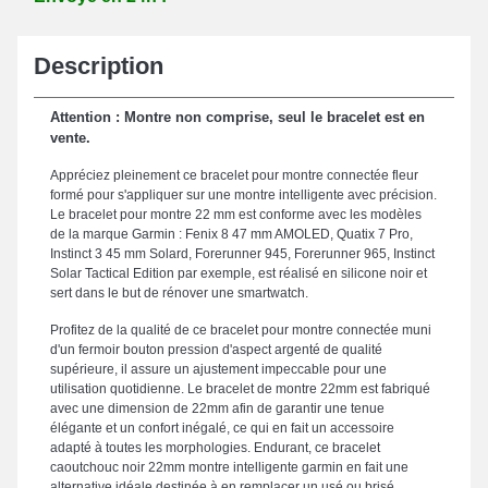
Description
Attention : Montre non comprise, seul le bracelet est en
vente.
Appréciez pleinement ce bracelet pour montre connectée fleur
formé pour s'appliquer sur une montre intelligente avec précision.
Le bracelet pour montre 22 mm est conforme avec les modèles
de la marque Garmin : Fenix 8 47 mm AMOLED, Quatix 7 Pro,
Instinct 3 45 mm Solard, Forerunner 945, Forerunner 965, Instinct
Solar Tactical Edition par exemple, est réalisé en silicone noir et
sert dans le but de rénover une smartwatch.
Profitez de la qualité de ce bracelet pour montre connectée muni
d'un fermoir bouton pression d'aspect argenté de qualité
supérieure, il assure un ajustement impeccable pour une
utilisation quotidienne. Le bracelet de montre 22mm est fabriqué
avec une dimension de 22mm afin de garantir une tenue
élégante et un confort inégalé, ce qui en fait un accessoire
adapté à toutes les morphologies. Endurant, ce bracelet
caoutchouc noir 22mm montre intelligente garmin en fait une
alternative idéale destinée à en remplacer un usé ou brisé.