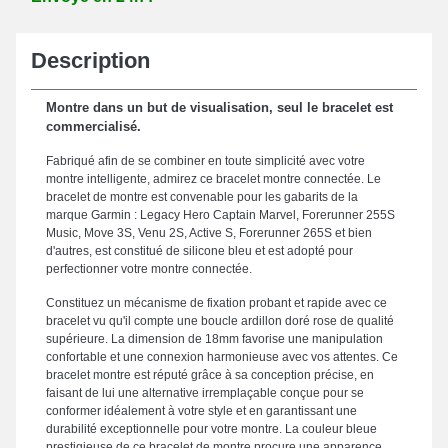
Description
Montre dans un but de visualisation, seul le bracelet est
commercialisé.
Fabriqué afin de se combiner en toute simplicité avec votre
montre intelligente, admirez ce bracelet montre connectée. Le
bracelet de montre est convenable pour les gabarits de la
marque Garmin : Legacy Hero Captain Marvel, Forerunner 255S
Music, Move 3S, Venu 2S, Active S, Forerunner 265S et bien
d'autres, est constitué de silicone bleu et est adopté pour
perfectionner votre montre connectée.
Constituez un mécanisme de fixation probant et rapide avec ce
bracelet vu qu'il compte une boucle ardillon doré rose de qualité
supérieure. La dimension de 18mm favorise une manipulation
confortable et une connexion harmonieuse avec vos attentes. Ce
bracelet montre est réputé grâce à sa conception précise, en
faisant de lui une alternative irremplaçable conçue pour se
conformer idéalement à votre style et en garantissant une
durabilité exceptionnelle pour votre montre. La couleur bleue
prestigieuse de ce bracelet de montre procure une apparence