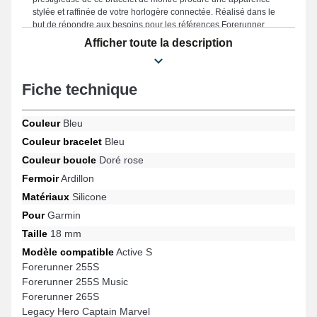
stylée et raffinée de votre horlogère connectée. Réalisé dans le
but de répondre aux besoins pour les références Forerunner
255S Music, Forerunner 265S, Venu 3S, Move 3S, Active S, Venu
Afficher toute la description
2S et bien davantage de la marque Garmin, ce produit intègre un
fermoir ardillon de qualité et une expérience utilisateur
exceptionnelle. En utilisant son style intemporel, cet accessoire
Fiche technique
Garmin s'intègre naturellement avec de nombreux modèles
compatibles de la marque Garmin, proposant un ajustement
précis pour un usage quotidien.
Couleur
Bleu
Couleur bracelet
Bleu
Couleur boucle
Doré rose
Fermoir
Ardillon
Matériaux
Silicone
Pour
Garmin
Taille
18 mm
Modèle compatible
Active S
Forerunner 255S
Forerunner 255S Music
Forerunner 265S
Legacy Hero Captain Marvel