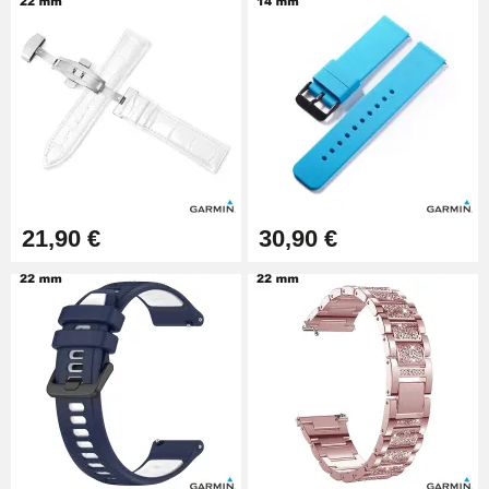
Pied à Coulisse Numérique
9,90 €
Pince à Poinçonner (pince trou)
57,42 €
Pince Trou pour Bracelet de
21,90 €
30,90 €
Montre
10,90 €
Kit Horlogerie Débutant
26,90 €
Boîte Pompe Bracelet Montre -
Diamètre 1,50 mm - 8 à 25 mm