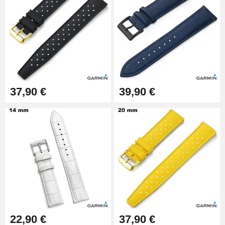
9,90 €
Pince à Poinçonner (pince trou)
57,42 €
Pince Trou pour Bracelet de
37,90 €
39,90 €
Montre
10,90 €
Kit Horlogerie Débutant
26,90 €
Boîte Pompe Bracelet Montre -
Diamètre 1,50 mm - 8 à 25 mm
14,08 €
22,90 €
37,90 €