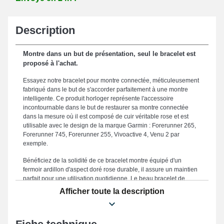
Description
Montre dans un but de présentation, seul le bracelet est
proposé à l'achat.
Essayez notre bracelet pour montre connectée, méticuleusement
fabriqué dans le but de s'accorder parfaitement à une montre
intelligente. Ce produit horloger représente l'accessoire
incontournable dans le but de restaurer sa montre connectée
dans la mesure où il est composé de cuir véritable rose et est
utilisable avec le design de la marque Garmin : Forerunner 265,
Forerunner 745, Forerunner 255, Vivoactive 4, Venu 2 par
exemple.
Bénéficiez de la solidité de ce bracelet montre équipé d'un
fermoir ardillon d'aspect doré rose durable, il assure un maintien
parfait pour une utilisation quotidienne. Le beau bracelet de
montre est fabriqué avec une dimension de 22 mm afin d'assurer
Afficher toute la description
une esthétique raffinée et un ajustement ergonomique, le
positionnant comme un complément idéal à vos exigences de
confort et d'élégance. Ce bracelet smartwatch se distingue au
moyen de ses détails remarquables, l'érigeant en un complément