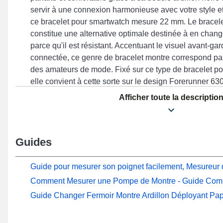
servir à une connexion harmonieuse avec votre style e
ce bracelet pour smartwatch mesure 22 mm. Le bracele
constitue une alternative optimale destinée à en chang
parce qu'il est résistant. Accentuant le visuel avant-ga
connectée, ce genre de bracelet montre correspond pa
des amateurs de mode. Fixé sur ce type de bracelet p
elle convient à cette sorte sur le design Forerunner 6
S5, Forerunner 620, Approach S20, Forerunner 735XT
Afficher toute la descriptio
marque Garmin, la fermeture ardillon est de qualité su
design polyvalent, ce produit Garmin s'adapte sans ef
modèles compatibles de la marque Garmin, offrant une 
Guides
optimale pour un usage quotidien.
Guide pour mesurer son poignet facilement, Mesureur d
Comment Mesurer une Pompe de Montre - Guide Com
Guide Changer Fermoir Montre Ardillon Déployant Pap