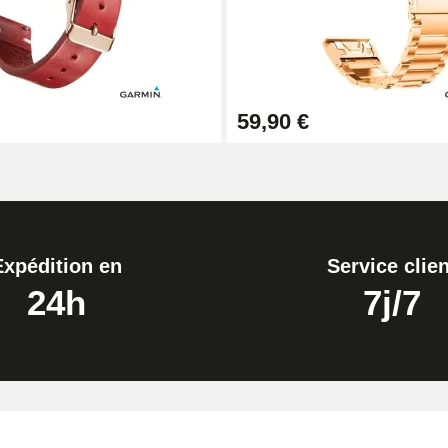
59,90 €
Expédition en
Service clien
24h
7j/7