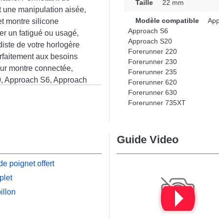
Taille
22 mm
t une manipulation aisée,
Modèle compatible
App
t montre silicone
Approach S6
er un fatigué ou usagé,
Approach S20
rdiste de votre horlogère
Forerunner 220
rfaitement aux besoins
Forerunner 230
our montre connectée,
Forerunner 235
30, Approach S6, Approach
Forerunner 620
 par exemple de la
Forerunner 630
n
Forerunner 735XT
périeure. Grâce à son
fort pour de nombreux
expérience utilisateur
Guide Video
e poignet offert
plet
illon