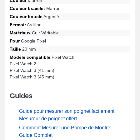
Couleur
Marron
votre horlogère connectée. Ce style de bracelet pour montre
Couleur bracelet
Marron
connectée présente une attache ardillon de qualité supérieure et
Couleur boucle
Argenté
est utilisable pour le format de Pixel Watch 3 (45 mm), Pixel
Watch 2, Pixel Watch 3 (41 mm), Pixel Watch et beaucoup
Fermoir
Ardillon
d'autres de la marque Google Pixel. Élaboré pour s'intégrer avec
Matériaux
Cuir Véritable
précision sur une multitude de références compatibles de la
marque Google Pixel, ce produit combine confort et robustesse et
Pour
Google Pixel
adaptabilité en vue d'offrir une satisfaction totale.
Taille
20 mm
Modèle compatible
Pixel Watch
Pixel Watch 2
Pixel Watch 3 (41 mm)
Pixel Watch 3 (45 mm)
Guides
Guide pour mesurer son poignet facilement,
Mesureur de poignet offert
Comment Mesurer une Pompe de Montre -
Guide Complet