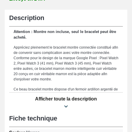
Description
Attention : Montre non incluse, seul le bracelet peut être
acheté.
Appréciez pleinement le bracelet montre connectée constitué afin
de convenir sans complication avec votre montre connectée.
Conforme pour le design de la marque Google Pixel : Pixel Watch
2, Pixel Watch 3 (41 mm), Pixel Watch 3 (45 mm), Pixel Watch
entre autres, ce bracelet marron montre intelligente cuir véritable
20 conçu en cuir véritable marron est la pièce adaptée afin
d'enjoliver votre montre.
Ce beau bracelet montre dispose d'un fermoir ardillon argenté de
très bonne facture qui sert à constituer un système de fixation
Afficher toute la description
simple et probant. La proportion de 20mm facilite une
manipulation confortable et une connexion harmonieuse avec
vos attentes. Apprécié en raison de sa solidité, ce bracelet pour
smartwatch se positionne comme un compromis approprié afin
Fiche technique
de remplacer un accessoire défectueux ou abîmé, tout en offrant
une longévité accrue pour votre montre. La couleur marron
harmonieuse de ce bracelet montre renforce la touche casual de