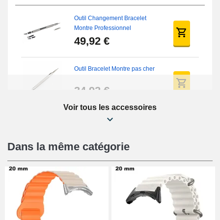
Outil Changement Bracelet
Montre Professionnel
49,92 €
Outil Bracelet Montre pas cher
34,92 €
Voir tous les accessoires
Extracteur de Bracelet de
Montre Facile
17,90 €
Dans la même catégorie