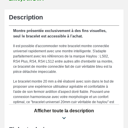
Description
Montre présentée exclusivement à des fins visuelles,
seul le bracelet est accessible à l'achat.
Il est possible d'accommoder notre bracelet montre connectée
universel rapidement avec une montre intelligente. S'adapte
parfaitement avec les références de la marque Haylou : LS02,
RS4 Plus, RS4, RS4 LS12 entre autres afin d'embellir sa montre,
ce bracelet de montre connectée fait de cuir véritable bleu est la
pièce détachée impeccable.
Le bracelet montre 20 mm a été élaboré avec soin dans le but de
proposer une expérience utilisateur agréable et confortable à
l'aide de son fermoir ardillon d'aspect doré fiable. Pouvant une
connexion harmonieuse avec votre morphologie et un confort
optimal, ce "bracelet universel 20mm cuir véritable de haylou" est
large de 20mm. Ce bracelet pour montre connectée se
Afficher toute la description
caractérise avec sa solidité, faisant office d'une option idéale
destinée à remplacer un accessoire défectueux ou cassé et
améliorer l'utilisation de votre montre. Le coloris bleu délicat de
ce genre de bracelet pour montre a été conçu pour les utilisateurs