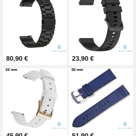
9,90 €
Pince à Poinçonner (pince trou)
57,42 €
Pince Trou pour Bracelet de
80,90 €
23,90 €
Montre
10,90 €
Kit Horlogerie Débutant
26,90 €
Boîte Pompe Bracelet Montre -
Diamètre 1,50 mm - 8 à 25 mm
14,08 €
45,90 €
51,90 €