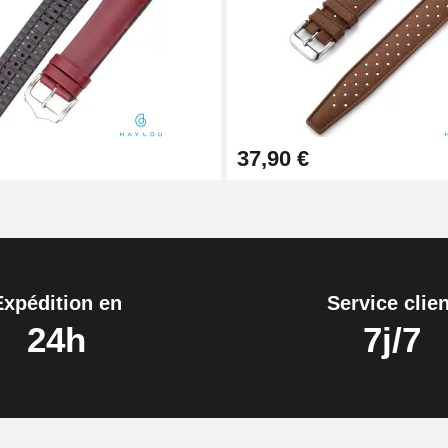
ètre 1,80 mm - 8 à 25 mm
37,90 €
Expédition en
Service clien
24h
7j/7