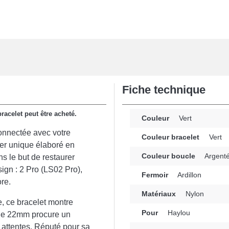
Fiche technique
racelet peut être acheté.
Couleur
Vert
connectée avec votre
Couleur bracelet
Vert
ger unique élaboré en
Couleur boucle
Argent
ns le but de restaurer
ign : 2 Pro (LS02 Pro),
Fermoir
Ardillon
ore.
Matériaux
Nylon
e, ce bracelet montre
Pour
Haylou
r de 22mm procure un
 attentes. Réputé pour sa