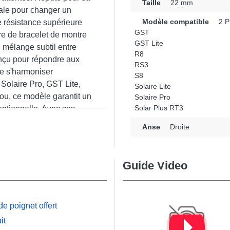
Taille
22 mm
male pour changer un
Modèle compatible
2 P
e résistance supérieure
GST
nre de bracelet de montre
GST Lite
n mélange subtil entre
R8
conçu pour répondre aux
RS3
de s'harmoniser
S8
Solaire Pro, GST Lite,
Solaire Lite
ou, ce modèle garantit un
Solaire Pro
Solar Plus RT3
ceptionnelle. Avec ses
n
parfaitement à divers
Anse
Droite
e satisfaction totale
Guide Video
e poignet offert
it