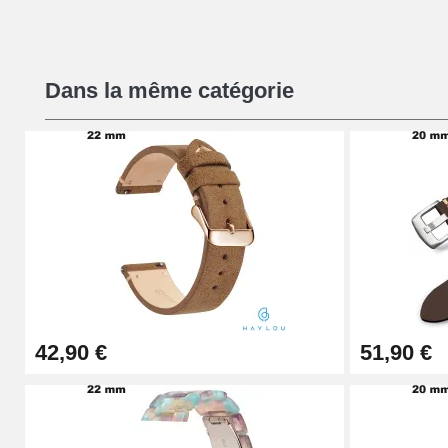
Kit Réparation Montre Débutant
Dans la même catégorie
16,90 €
Pied à Coulisse Numérique
9,90 €
Kit Horlogerie Débutant
26,90 €
42,90 €
51,90 €
Boîte Pompe Bracelet Montre - Diamètre 
14,08 €