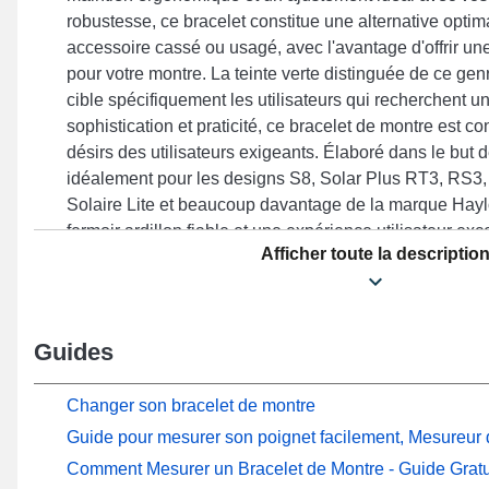
robustesse, ce bracelet constitue une alternative opti
accessoire cassé ou usagé, avec l'avantage d'offrir un
pour votre montre. La teinte verte distinguée de ce ge
cible spécifiquement les utilisateurs qui recherchent u
sophistication et praticité, ce bracelet de montre est 
désirs des utilisateurs exigeants. Élaboré dans le but 
idéalement pour les designs S8, Solar Plus RT3, RS3, 
Solaire Lite et beaucoup davantage de la marque Hayl
fermoir ardillon fiable et une expérience utilisateur ex
Afficher toute la descriptio
matériaux de haute qualité, cet article Haylou se fond 
modèles disponibles de la marque Haylou, proposant un
dans toutes les situations.
Guides
Changer son bracelet de montre
Guide pour mesurer son poignet facilement, Mesureur d
Comment Mesurer un Bracelet de Montre - Guide Gratu