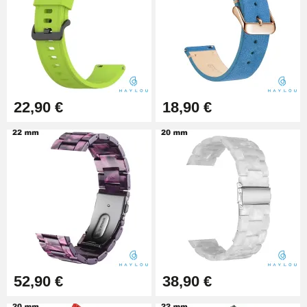
Montre - Diamètre 1,80 mm - 8 à
25 mm
19,90 €
Extracteur de Bracelet de
Montre Facile
17,90 €
22,90 €
18,90 €
52,90 €
38,90 €