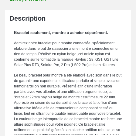
Description
Bracelet seulement, montre à acheter séparément.
Admirez notre bracelet pour montre connectée, spécialement
élaboré dans le but de s'associer à une montre connectée en un
rien de temps. Réalisé en nylon beige, cet article nylon est
conforme sur le format de la marque Haylou : S8, GST, GST Lite,
Solar Plus RT3, Solaire Pro, 2 Pro (LS02 Pro) et bien d'autres.
Le beau bracelet pour montre a été élaboré avec soin dans le but
de garantir une expérience utilisateur parfaite et simple avec son
fermoir ardillon noir durable. Présenté afin d'une intégration
parfaite avec vos attentes et une utilisation ergonomique, ce
"bracelet 22mm haylou beige de montre tissu" mesure 22 mm.
Apprécié en raison de sa durabilité, ce bracelet fait office d'une
alternative idéale afin de renouveler un composant cassé ou
brisé, tout en offrant une qualité remarquable pour votre bracelet.
La couleur beige intemporelle de ce bracelet montre renforce une
allure sophistiquée pour votre poignet. Ce bracelet allie
raffinement et praticité grâce à son attache ardillon robuste, et sa
compatibilité sur différents formats comme : RS3, S8, GST, Solar