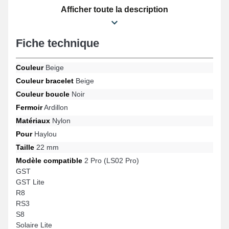
Plus RT3, 2 Pro (LS02 Pro), Solaire Pro et beaucoup d'autres
Afficher toute la description
encore de la marque Haylou. Avec son style intemporel, cet
article Haylou se combine avec précision avec une large gamme
de modèles de la marque Haylou, garantissant une satisfaction
Fiche technique
totale pour un usage quotidien.
Couleur
Beige
Couleur bracelet
Beige
Couleur boucle
Noir
Fermoir
Ardillon
Matériaux
Nylon
Pour
Haylou
Taille
22 mm
Modèle compatible
2 Pro (LS02 Pro)
GST
GST Lite
R8
RS3
S8
Solaire Lite