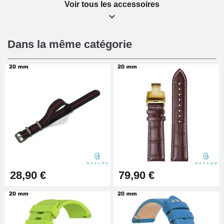
Voir tous les accessoires
Kit Réparation Montre Débutant
16,90 €
Dans la même catégorie
Pied à Coulisse Numérique
9,90 €
Kit Horlogerie Débutant
26,90 €
Boîte Pompe Bracelet Montre -
28,90 €
79,90 €
Diamètre 1,50 mm - 8 à 25 mm
14,08 €
Boîte Pompe pour Bracelet