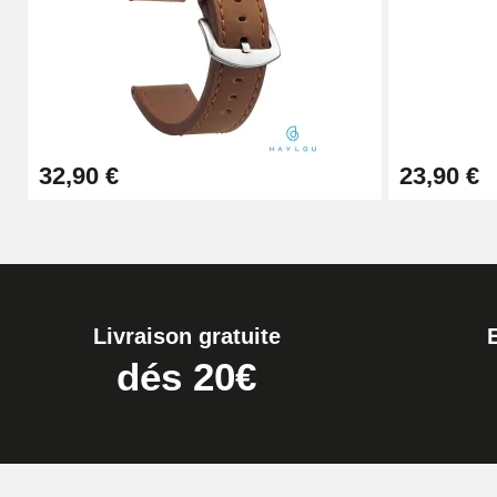
Kit Horlogerie Débutant
26,90 €
Boîte Pompe Bracelet Montre - Diamètre 
32,90 €
23,90 €
14,08 €
Boîte Pompe pour Bracelet Montre - Diam
19,90 €
Livraison gratuite
Extracteur de Bracelet de Montre Facile
dés 20€
17,90 €