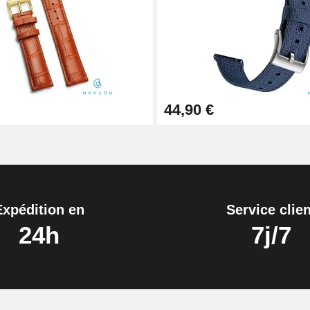
1,50 mm - 8 à 25 mm
44,90 €
ètre 1,80 mm - 8 à 25 mm
Expédition en
Service clien
24h
7j/7