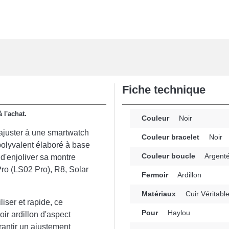
Fiche technique
 l'achat.
Couleur
Noir
'ajuster à une smartwatch
Couleur bracelet
Noir
polyvalent élaboré à base
Couleur boucle
Argent
 d'enjoliver sa montre
ro (LS02 Pro), R8, Solar
Fermoir
Ardillon
Matériaux
Cuir Véritabl
iliser et rapide, ce
Pour
Haylou
ir ardillon d'aspect
rantir un ajustement