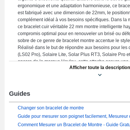
ergonomique et une adaptation harmonieuse, ce brace
est fabriqué avec une dimension de 22mm, le positio
complément idéal à vos besoins spécifiques. Dans la m
ce bracelet cuir véritable 22 mm montre intelligente ha
compromis optimal pour en renouveler un brisé ou défe
sobre de ce genre de bracelet montre accentue le style
Réalisé dans le but de répondre aux besoins pour les
(LS02 Pro), Solaire Lite, Solar Plus RT3, Solaire Pro 
encore de la marque Haylou, cette attache assure une 
Afficher toute la descriptio
gamme et un style unique. Conçu pour se combiner na
large gamme de modèles de la marque Haylou, cet acc
intemporel et adaptabilité en vue d'offrir un port ergon
Guides
Changer son bracelet de montre
Guide pour mesurer son poignet facilement, Mesureur d
Comment Mesurer un Bracelet de Montre - Guide Gratu