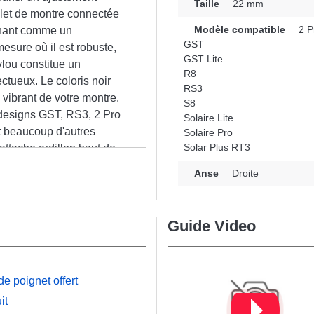
Taille
22 mm
let de montre connectée
Modèle compatible
2 P
nnant comme un
GST
esure où il est robuste,
GST Lite
ylou constitue un
R8
ctueux. Le coloris noir
RS3
 vibrant de votre montre.
S8
 designs GST, RS3, 2 Pro
Solaire Lite
et beaucoup d'autres
Solaire Pro
Solar Plus RT3
attache ardillon haut de
n
turellement avec une
Anse
Droite
essoire fusionne style
omique.
Guide Video
e poignet offert
it