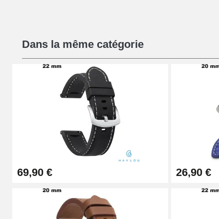
Kit Réparation Montre Débutant
Dans la même catégorie
16,90 €
Pied à Coulisse Numérique
9,90 €
Pince à Poinçonner (pince trou)
57,42 €
69,90 €
26,90 €
Pince Trou pour Bracelet de Montre
10,90 €