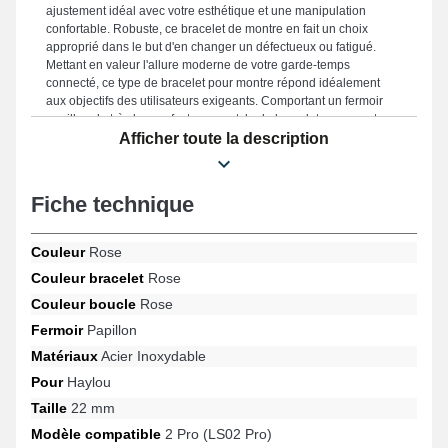
ajustement idéal avec votre esthétique et une manipulation
confortable. Robuste, ce bracelet de montre en fait un choix
approprié dans le but d'en changer un défectueux ou fatigué.
Mettant en valeur l'allure moderne de votre garde-temps
connecté, ce type de bracelet pour montre répond idéalement
aux objectifs des utilisateurs exigeants. Comportant un fermoir
papillon de très bonne facture, ce style de bracelet pour montre
connectée est s'adapte parfaitement avec le format de GST, R8,
Afficher toute la description
Solaire Pro, 2 Pro (LS02 Pro), Solar Plus RT3, Solaire Lite et
beaucoup plus de la marque Haylou. Pensé en vue de se
combiner parfaitement à une variété de références de la marque
Fiche technique
Haylou, cet article horloger associe ergonomie exemplaire et
adaptabilité dans le but de proposer une utilisation agréable.
Couleur
Rose
Couleur bracelet
Rose
Couleur boucle
Rose
Fermoir
Papillon
Matériaux
Acier Inoxydable
Pour
Haylou
Taille
22 mm
Modèle compatible
2 Pro (LS02 Pro)