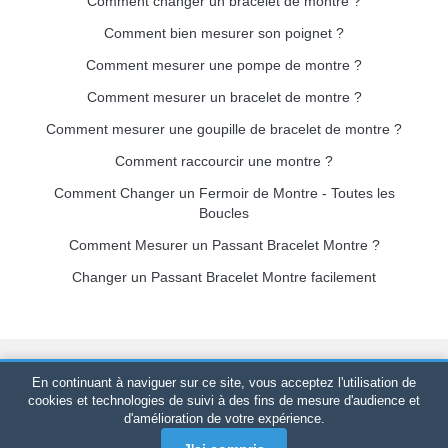
Comment changer un bracelet de montre ?
Comment bien mesurer son poignet ?
Comment mesurer une pompe de montre ?
Comment mesurer un bracelet de montre ?
Comment mesurer une goupille de bracelet de montre ?
Comment raccourcir une montre ?
Comment Changer un Fermoir de Montre - Toutes les
Boucles
Comment Mesurer un Passant Bracelet Montre ?
Changer un Passant Bracelet Montre facilement
Bracelet-de-montre.com
© 2026
Tous droits réservés
-
SIRET
:
En continuant à naviguer sur ce site, vous acceptez l'utilisation de
520 247 727 000 57 -
Plateforme Juridique : BP 20075 - 31121
cookies et technologies de suivi à des fins de mesure d'audience et
d'amélioration de votre expérience.
PORTET PDC - France Métropolitaine
-
Vente en ligne
uniquement