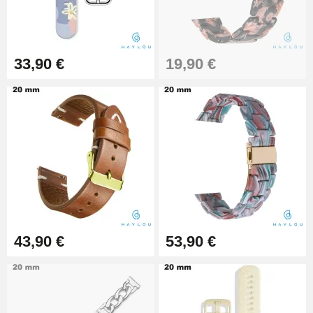
Kit Réparation Montre Débutant
16,90 €
33,90 €
19,90 €
Pied à Coulisse Numérique
9,90 €
Kit Horlogerie Débutant
26,90 €
43,90 €
53,90 €
Marteau Horloger pour Goupille
Bracelet de montre
3,90 €
Kit pour Réduire Bracelet