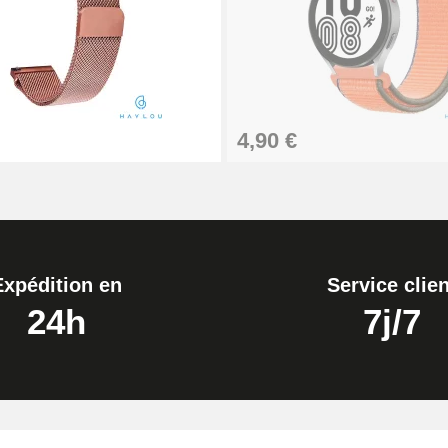
4,90 €
Expédition en
Service clien
24h
7j/7