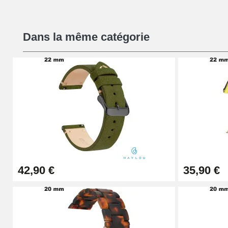
Kit Réparation Montre Débutant
Dans la même catégorie
16,90 €
Pied à Coulisse Numérique
9,90 €
Kit Horlogerie Débutant
26,90 €
42,90 €
35,90 €
Boîte Pompe Bracelet Montre - Diamètre 
14,08 €
Boîte Pompe pour Bracelet Montre - Diam