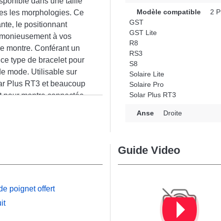
isponible dans une taille
Modèle compatible
2 P
tes les morphologies. Ce
GST
nte, le positionnant
GST Lite
rmonieusement à vos
R8
tre montre. Conférant un
RS3
ce type de bracelet pour
S8
e mode. Utilisable sur
Solaire Lite
olar Plus RT3 et beaucoup
Solaire Pro
Solar Plus RT3
t pour montre connectée
n
de son style intemporel,
Anse
Droite
ude de références de la
n usage quotidien.
Guide Video
e poignet offert
it