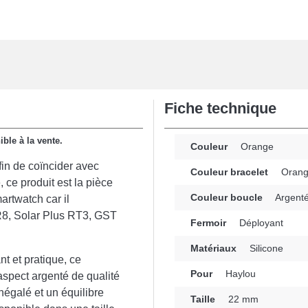
Fiche technique
ible à la vente.
Couleur
Orange
in de coïncider avec
Couleur bracelet
Oran
, ce produit est la pièce
Couleur boucle
Argent
rtwatch car il
 R8, Solar Plus RT3, GST
Fermoir
Déployant
Matériaux
Silicone
t et pratique, ce
Pour
Haylou
spect argenté de qualité
négalé et un équilibre
Taille
22 mm