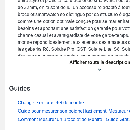
entre style et praticité, ce bracelet de smartwatch est d
de 22mm, en faisant de lui un accessoire adapté à tou
bracelet smartwatch se distingue par sa structure éléga
comme une option optimale conçue pour se marier ha
besoins et apportant une satisfaction garantie pour vo
charme casual et avant-gardiste de votre garde-temps, 
montre répond idéalement aux attentes des amateurs d
les gabarits R8, Solaire Pro, GST, Solaire Lite, S8, S
d'autres de la marque Haylou, cette gamme de bracele
Afficher toute la descriptio
comprend une boucle déployante durable. Par le biais 
cet article Haylou s'adapte parfaitement sur une multit
marque Haylou, proposant un port ergonomique pour u
Guides
Changer son bracelet de montre
Guide pour mesurer son poignet facilement, Mesureur d
Comment Mesurer un Bracelet de Montre - Guide Gratu