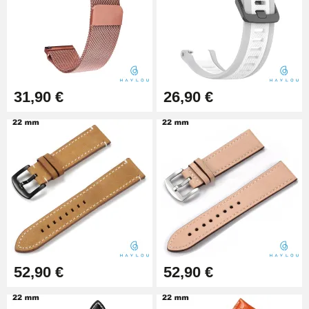
Pince à Poinçonner (pince trou)
57,42 €
Pince Trou pour Bracelet de
31,90 €
26,90 €
Montre
10,90 €
Kit Horlogerie Débutant
26,90 €
Boîte Pompe Bracelet Montre -
Diamètre 1,50 mm - 8 à 25 mm
14,08 €
52,90 €
52,90 €
Boîte Pompe pour Bracelet