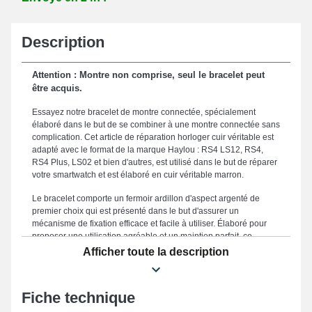
Description
Attention : Montre non comprise, seul le bracelet peut
être acquis.
Essayez notre bracelet de montre connectée, spécialement
élaboré dans le but de se combiner à une montre connectée sans
complication. Cet article de réparation horloger cuir véritable est
adapté avec le format de la marque Haylou : RS4 LS12, RS4,
RS4 Plus, LS02 et bien d'autres, est utilisé dans le but de réparer
votre smartwatch et est élaboré en cuir véritable marron.
Le bracelet comporte un fermoir ardillon d'aspect argenté de
premier choix qui est présenté dans le but d'assurer un
mécanisme de fixation efficace et facile à utiliser. Élaboré pour
proposer une utilisation agréable et un maintien parfait, ce
bracelet montre connectée est disponible dans une taille de 20
Afficher toute la description
mm, le rendant ainsi un compagnon parfait pour vos exigences
de confort et d'élégance. Le bracelet pour montre 20mm
représente une option idéale en vue d'en renouveler un démodé
Fiche technique
ou abîmé, car il est solide. La couleur marron chic de ce genre de
bracelet montre s'adresse à des utilisateurs qui exigent une