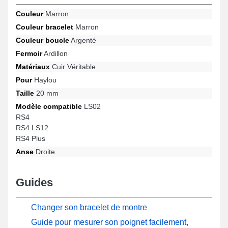
harmonie entre esthétique et innovation, cet article s'adapte
Couleur
Marron
parfaitement aux attentes des collectionneurs. Fabriqué pour
Couleur bracelet
Marron
s'adapter parfaitement avec les références LS02, RS4 LS12, RS4
Plus, RS4 et bien d'autres encore de la marque Haylou, ce
Couleur boucle
Argenté
modèle propose un fermoir ardillon et un maintien sûr. Fabriqué
Fermoir
Ardillon
pour s'intégrer parfaitement avec une multitude de références
compatibles de la marque Haylou, cet article horloger associe
Matériaux
Cuir Véritable
confort et robustesse et adaptabilité en vue d'offrir une utilisation
Pour
Haylou
agréable.
Taille
20 mm
Modèle compatible
LS02
RS4
RS4 LS12
RS4 Plus
Anse
Droite
Guides
Changer son bracelet de montre
Guide pour mesurer son poignet facilement,