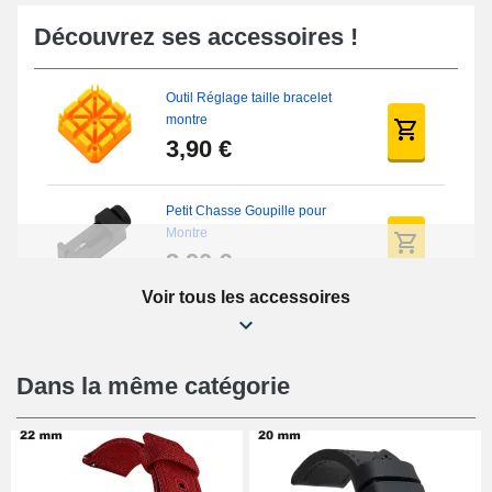
Découvrez ses accessoires !
Outil Réglage taille bracelet
montre
3,90 €
Petit Chasse Goupille pour
Montre
3,90 €
Voir tous les accessoires
Chasses Goupille Long Montre
0.7/0.8/0.9/1.0mm
19,08 €
Dans la même catégorie
Chasse-Goupille Montre
4,90 €