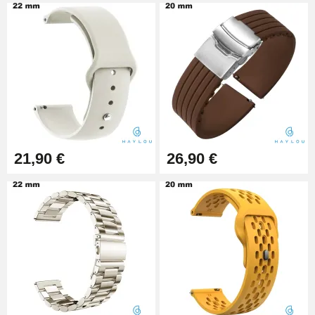
Pied à Coulisse Numérique
9,90 €
Kit Horlogerie Débutant
26,90 €
21,90 €
26,90 €
Marteau Horloger pour Goupille
Bracelet de montre
3,90 €
Kit pour Réduire Bracelet
Montre Métal
13,90 €
Boîte Pompe Bracelet Montre -