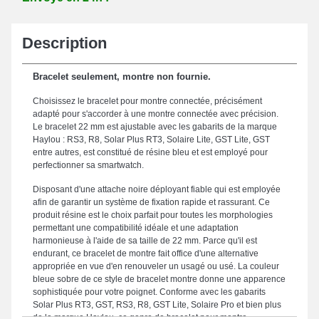
Description
Bracelet seulement, montre non fournie.
Choisissez le bracelet pour montre connectée, précisément
adapté pour s'accorder à une montre connectée avec précision.
Le bracelet 22 mm est ajustable avec les gabarits de la marque
Haylou : RS3, R8, Solar Plus RT3, Solaire Lite, GST Lite, GST
entre autres, est constitué de résine bleu et est employé pour
perfectionner sa smartwatch.
Disposant d'une attache noire déployant fiable qui est employée
afin de garantir un système de fixation rapide et rassurant. Ce
produit résine est le choix parfait pour toutes les morphologies
permettant une compatibilité idéale et une adaptation
harmonieuse à l'aide de sa taille de 22 mm. Parce qu'il est
endurant, ce bracelet de montre fait office d'une alternative
appropriée en vue d'en renouveler un usagé ou usé. La couleur
bleue sobre de ce style de bracelet montre donne une apparence
sophistiquée pour votre poignet. Conforme avec les gabarits
Solar Plus RT3, GST, RS3, R8, GST Lite, Solaire Pro et bien plus
de la marque Haylou, ce genre de bracelet pour montre