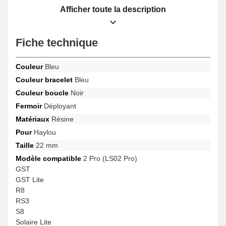
connectée compte une boucle déployante de qualité supérieure.
Afficher toute la description
L'article résine Haylou s'ajuste naturellement à des modèles
populaires de la marque.
Fiche technique
Couleur
Bleu
Couleur bracelet
Bleu
Couleur boucle
Noir
Fermoir
Déployant
Matériaux
Résine
Pour
Haylou
Taille
22 mm
Modèle compatible
2 Pro (LS02 Pro)
GST
GST Lite
R8
RS3
S8
Solaire Lite