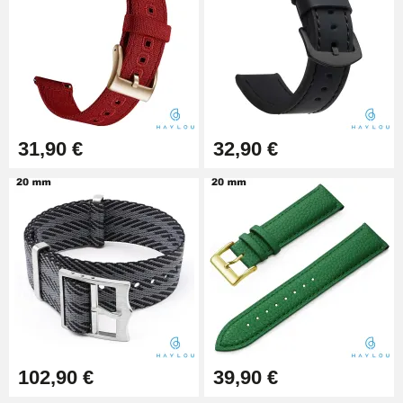
Outil Changement Bracelet
Montre Professionnel
49,92 €
Outil Bracelet Montre pas cher
31,90 €
32,90 €
34,92 €
Kit pour Raccourcir Bracelet
Montre
7,90 €
Kit Réparation Montre Débutant
16,90 €
102,90 €
39,90 €