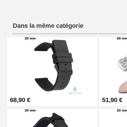
Kit Réparation Montre Débutant
Dans la même catégorie
16,90 €
Pied à Coulisse Numérique
9,90 €
Kit Horlogerie Débutant
26,90 €
68,90 €
51,90 €
Boîte Pompe Bracelet Montre - Diamètre 
14,08 €