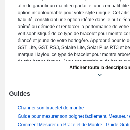
afin de garantir un maintien parfait et une compatibilité 
option incontournable pour votre style unique. Cet artic
fiabilité, constituant une option idéale dans le but d'
abîmé ou démodé et renforcer la performance de votre 
vert sophistiqué de ce type de bracelet pour montre co
élancé et jeune de votre horlogère. Approprié pour le 
GST Lite, GST, RS3, Solaire Lite, Solar Plus RT3 et b
marque Haylou, ce type de bracelet pour montre arbore
de très bonne facture. Avec ses matériaux de haute qua
Afficher toute la descriptio
se marie parfaitement sur une multitude de références
offrant une satisfaction totale avec une élégance rema
Guides
Changer son bracelet de montre
Guide pour mesurer son poignet facilement, Mesureur d
Comment Mesurer un Bracelet de Montre - Guide Gratu