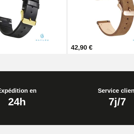
ètre 1,80 mm - 8 à 25 mm
42,90 €
Expédition en
Service clien
24h
7j/7