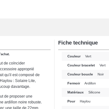
Fiche technique
l'achat.
Couleur
Vert
ut de coïncider
Couleur bracelet
Vert
accessoire approprié
Couleur boucle
Noir
it qu'il est composé de
Haylou : Solaire Lite,
Fermoir
Ardillon
aucoup davantage.
Matériaux
Silicone
but de proposer une
Pour
Haylou
e ardillon noire robuste.
vec une taille de 22mm