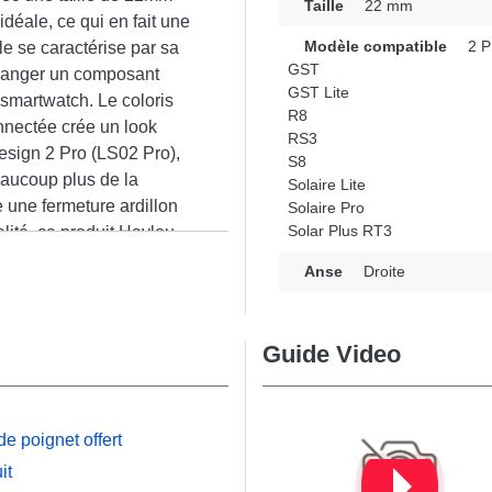
Taille
22 mm
idéale, ce qui en fait une
Modèle compatible
2 P
le se caractérise par sa
GST
échanger un composant
GST Lite
smartwatch. Le coloris
R8
nnectée crée un look
RS3
design 2 Pro (LS02 Pro),
S8
eaucoup plus de la
Solaire Lite
 une fermeture ardillon
Solaire Pro
Solar Plus RT3
lité, ce produit Haylou
n
 de la marque Haylou,
Anse
Droite
rquable.
Guide Video
e poignet offert
it