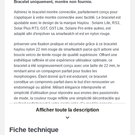
Bracelet uniquement, montre non fournie.
Admirez le bracelet montre connectée, parfaitement conçu pour
s'appliquer à votre montre connectée avec facilité. Le bracelet est
ajustable avec le design de la marque Haylou : Solaire Lite, RS3,
Solar Plus RT3, GST, GST Lite, Solaire Pro entre autres, est
adapté afin d'enjoliver sa smartwatch et est en nylon rouge.
préserver une fixation pratique et sécurisée grâce à ce bracelet
haylou nylon 22 mm rouge de smartwatch parce qu'il arbore une
boucle velcro de teinte rouge de qualité supérieure. Offrant une
esthétique raffinée et une expérience utilisateur optimale, ce
bracelet a été soigneusement conçu avec une taille de 22 mm, le
rendant ainsi un compagnon parfait pour toutes les
morphologies. Étant donné qu'il est endurant, ce bracelet
constitue un compromis parfait dans le but d'en renouveler un
endommagé ou abîmé. Mêlant élégance intemporelle et
simplicité d'utilisation pour répondre aux envies des passionnés
de mode, la couleur rouge reflète une simplicité décontractée qui
se fond parfaitement à votre garde-robe. Ce modèle associe
élégance et ergonomie grâce à son attache velcro de qualité,
Afficher toute la description
ainsi que sa polyvalence sur un large éventail de références
comme : 2 Pro (LS02 Pro), Solaire Pro, S8, R8, GST, RS3 et bien
plus encore de la marque Haylou. Avec sa flexibilité, ce bracelet
Fiche technique
pour montre intelligente Haylou s'harmonise impeccablement à