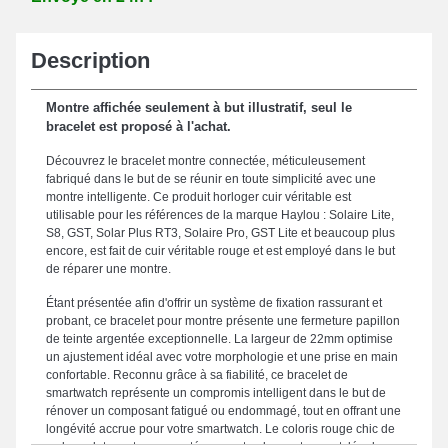
Description
Montre affichée seulement à but illustratif, seul le
bracelet est proposé à l'achat.
Découvrez le bracelet montre connectée, méticuleusement
fabriqué dans le but de se réunir en toute simplicité avec une
montre intelligente. Ce produit horloger cuir véritable est
utilisable pour les références de la marque Haylou : Solaire Lite,
S8, GST, Solar Plus RT3, Solaire Pro, GST Lite et beaucoup plus
encore, est fait de cuir véritable rouge et est employé dans le but
de réparer une montre.
Étant présentée afin d'offrir un système de fixation rassurant et
probant, ce bracelet pour montre présente une fermeture papillon
de teinte argentée exceptionnelle. La largeur de 22mm optimise
un ajustement idéal avec votre morphologie et une prise en main
confortable. Reconnu grâce à sa fiabilité, ce bracelet de
smartwatch représente un compromis intelligent dans le but de
rénover un composant fatigué ou endommagé, tout en offrant une
longévité accrue pour votre smartwatch. Le coloris rouge chic de
ce bracelet montre connectée accentue la prestance stylée de