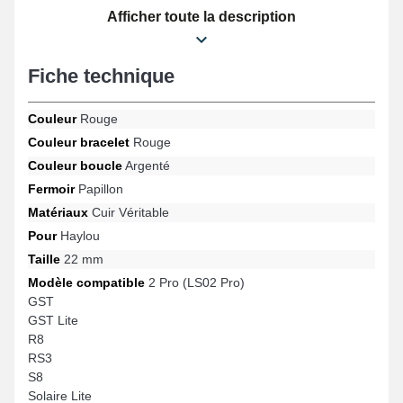
votre garde-temps connecté. Ce bracelet combine élégance et
Afficher toute la description
fonctionnalité grâce à sa boucle papillon de très bonne facture,
ainsi que sa capacité à s'adapter avec un large éventail de
références comme : GST Lite, S8, 2 Pro (LS02 Pro), Solaire Lite,
Fiche technique
R8, RS3 et bien d'autres encore de la marque Haylou. Développé
afin de s'intégrer sans effort pour divers modèles compatibles de
la marque Haylou, cet article horloger associe confort et
Couleur
Rouge
robustesse et fonctionnalité pour garantir un ajustement précis.
Couleur bracelet
Rouge
Couleur boucle
Argenté
Fermoir
Papillon
Matériaux
Cuir Véritable
Pour
Haylou
Taille
22 mm
Modèle compatible
2 Pro (LS02 Pro)
GST
GST Lite
R8
RS3
S8
Solaire Lite