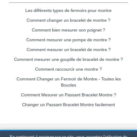
Les différents types de fermoirs pour montre
Comment changer un bracelet de montre ?
Comment bien mesurer son poignet ?
Comment mesurer une pompe de montre ?
Comment mesurer un bracelet de montre ?
Comment mesurer une goupille de bracelet de montre ?
Comment raccourcir une montre ?
Comment Changer un Fermoir de Montre - Toutes les
Boucles
Comment Mesurer un Passant Bracelet Montre ?
Changer un Passant Bracelet Montre facilement
Bracelet-de-montre.com
© 2026
Tous droits réservés
-
SIRET
:
En continuant à naviguer sur ce site, vous acceptez l'utilisation de