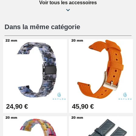
Voir tous les accessoires
Kit Réparation Montre Débutant
16,90 €
Dans la même catégorie
Pied à Coulisse Numérique
9,90 €
Pince à Poinçonner (pince trou)
57,42 €
Pince Trou pour Bracelet de
24,90 €
45,90 €
Montre
10,90 €
Kit Horlogerie Débutant