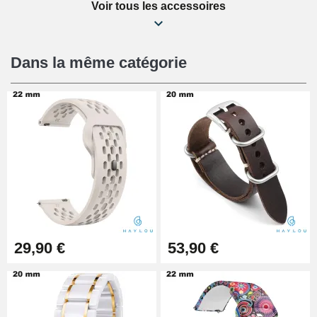
Voir tous les accessoires
Kit Réparation Montre Débutant
16,90 €
Dans la même catégorie
Pied à Coulisse Numérique
9,90 €
Kit Horlogerie Débutant
26,90 €
Boîte Pompe Bracelet Montre -
29,90 €
53,90 €
Diamètre 1,50 mm - 8 à 25 mm
14,08 €
Boîte Pompe pour Bracelet