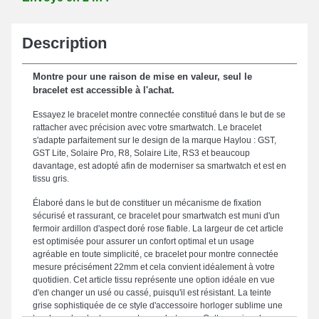
Description
Montre pour une raison de mise en valeur, seul le
bracelet est accessible à l'achat.
Essayez le bracelet montre connectée constitué dans le but de se
rattacher avec précision avec votre smartwatch. Le bracelet
s'adapte parfaitement sur le design de la marque Haylou : GST,
GST Lite, Solaire Pro, R8, Solaire Lite, RS3 et beaucoup
davantage, est adopté afin de moderniser sa smartwatch et est en
tissu gris.
Élaboré dans le but de constituer un mécanisme de fixation
sécurisé et rassurant, ce bracelet pour smartwatch est muni d'un
fermoir ardillon d'aspect doré rose fiable. La largeur de cet article
est optimisée pour assurer un confort optimal et un usage
agréable en toute simplicité, ce bracelet pour montre connectée
mesure précisément 22mm et cela convient idéalement à votre
quotidien. Cet article tissu représente une option idéale en vue
d'en changer un usé ou cassé, puisqu'il est résistant. La teinte
grise sophistiquée de ce style d'accessoire horloger sublime une
touche polyvalente pour votre garde-temps. Cette version de