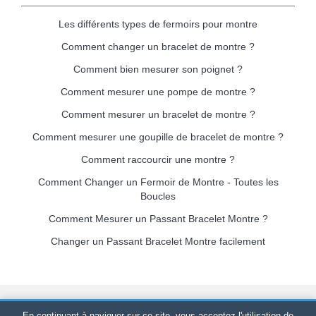
Les différents types de fermoirs pour montre
Comment changer un bracelet de montre ?
Comment bien mesurer son poignet ?
Comment mesurer une pompe de montre ?
Comment mesurer un bracelet de montre ?
Comment mesurer une goupille de bracelet de montre ?
Comment raccourcir une montre ?
Comment Changer un Fermoir de Montre - Toutes les
Boucles
Comment Mesurer un Passant Bracelet Montre ?
Changer un Passant Bracelet Montre facilement
Bracelet-de-montre.com
© 2026
Tous droits réservés
-
SIRET
:
En continuant à naviguer sur ce site, vous acceptez l'utilisation de