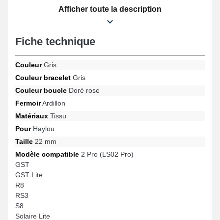
bracelet pour montre possède un fermoir ardillon d'excellente
Afficher toute la description
qualité et est compatible pour les gabarits Solaire Pro, RS3, GST,
2 Pro (LS02 Pro), GST Lite, Solaire Lite et bien plus de la marque
Haylou. Avec sa conception moderne, cet article Haylou se
Fiche technique
raccorde harmonieusement à de nombreux modèles compatibles
de la marque Haylou, assurant une expérience utilisateur
optimale avec une élégance remarquable.
Couleur
Gris
Couleur bracelet
Gris
Couleur boucle
Doré rose
Fermoir
Ardillon
Matériaux
Tissu
Pour
Haylou
Taille
22 mm
Modèle compatible
2 Pro (LS02 Pro)
GST
GST Lite
R8
RS3
S8
Solaire Lite