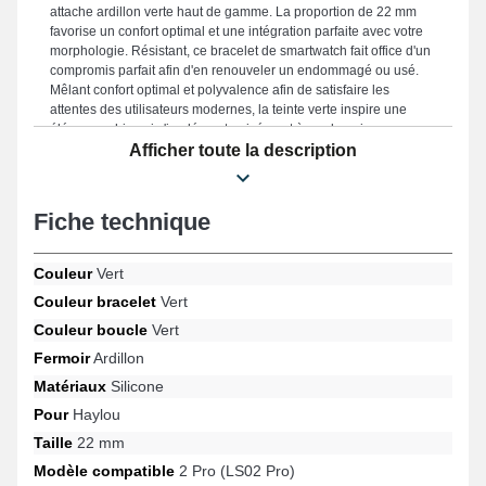
attache ardillon verte haut de gamme. La proportion de 22 mm
favorise un confort optimal et une intégration parfaite avec votre
morphologie. Résistant, ce bracelet de smartwatch fait office d'un
compromis parfait afin d'en renouveler un endommagé ou usé.
Mêlant confort optimal et polyvalence afin de satisfaire les
attentes des utilisateurs modernes, la teinte verte inspire une
élégance chic qui s'implémente aisément à vos besoins
quotidiens. Posée à ce format de bracelet montre connectée, il
Afficher toute la description
fonctionne à ce type avec les références Solar Plus RT3, GST
Lite, Solaire Lite, S8, R8, GST et bien d'autres de la marque
Haylou, le fermoir ardillon est de qualité. Grâce à sa flexibilité, ce
Fiche technique
bracelet de montre Haylou se marie de manière fluide à des
références compatibles de la marque.
Couleur
Vert
Couleur bracelet
Vert
Couleur boucle
Vert
Fermoir
Ardillon
Matériaux
Silicone
Pour
Haylou
Taille
22 mm
Modèle compatible
2 Pro (LS02 Pro)