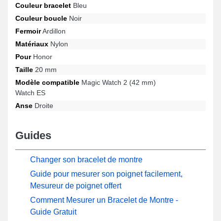
Couleur bracelet
Bleu
montre connectée, elle est convenable avec ce modèle avec les
références Magic Watch 2 (42 mm), Watch ES et beaucoup
Couleur boucle
Noir
d'autres de la marque Honor, la boucle ardillon est de qualité
Fermoir
Ardillon
supérieure. Par le biais de son ergonomie étudiée, ce produit
Matériaux
Nylon
Honor se combine sans effort sur une multitude de références de
la marque Honor, assurant une expérience utilisateur optimale au
Pour
Honor
quotidien.
Taille
20 mm
Modèle compatible
Magic Watch 2 (42 mm)
Watch ES
Anse
Droite
Guides
Changer son bracelet de montre
Guide pour mesurer son poignet facilement,
Mesureur de poignet offert
Comment Mesurer un Bracelet de Montre -
Guide Gratuit