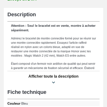
Description
Attention : Seul le bracelet est en vente, montre à acheter
séparément.
Admirez le bracelet de montre connectée formé pour se réunir sur
une montre connectée rapidement. Essayez l'article raffiné
réalisé en nylon avec un coloris bleue, adapté en vue de
restaurer une montre connectée de la marque Honor avec les
modèles : Magic Watch 2 (42 mm), Watch ES entre autres.
Étant composé d'un fermoir noir ardillon de qualité qui peut servir
à garantir un mécanisme de fixation sécurisé et efficace. Élaboré
afin de proposer un maintien parfait et une utilisation agréable, ce
Afficher toute la description
bracelet 20mm bleu honor montre tissu est fabriqué avec une
dimension de 20 mm, le rendant ainsi un accessoire adapté à
toutes les morphologies. Solide, ce bracelet montre en fait un
compromis parfait afin d'en remplacer un usé ou démodé. Le
Fiche technique
coloris bleu classique du bracelet pour montre cible
spécifiquement les passionnés qui exigent une harmonie entre
élégance et polyvalence, ce bracelet convient parfaitement aux
Couleur
Bleu
critères du quotidien. Installé sur cette gamme de bracelet de