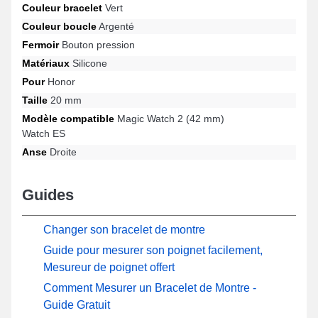
Couleur bracelet
Vert
cette gamme de bracelet pour montre connectée comporte un
fermoir bouton pression solide. Grâce à sa connexion universelle,
Couleur boucle
Argenté
ce bracelet Honor s'harmonise totalement à presque tous les
Fermoir
Bouton pression
modèles de la marque.
Matériaux
Silicone
Pour
Honor
Taille
20 mm
Modèle compatible
Magic Watch 2 (42 mm)
Watch ES
Anse
Droite
Guides
Changer son bracelet de montre
Guide pour mesurer son poignet facilement,
Mesureur de poignet offert
Comment Mesurer un Bracelet de Montre -
Guide Gratuit