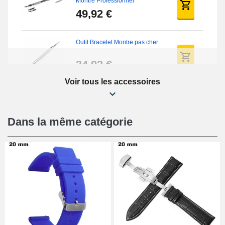
Montre Professionnel
49,92 €
Outil Bracelet Montre pas cher
34,92 €
Voir tous les accessoires
Kit Réparation Montre Débutant
16,90 €
Dans la même catégorie
Pied à Coulisse Numérique
9,90 €
Pince à Poinçonner (pince trou)
57,42 €