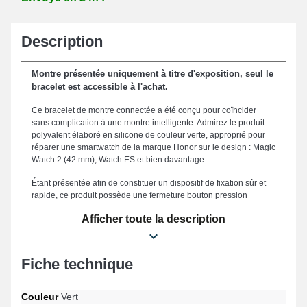
Description
Montre présentée uniquement à titre d'exposition, seul le
bracelet est accessible à l'achat.
Ce bracelet de montre connectée a été conçu pour coïncider
sans complication à une montre intelligente. Admirez le produit
polyvalent élaboré en silicone de couleur verte, approprié pour
réparer une smartwatch de la marque Honor sur le design : Magic
Watch 2 (42 mm), Watch ES et bien davantage.
Étant présentée afin de constituer un dispositif de fixation sûr et
rapide, ce produit possède une fermeture bouton pression
argentée robuste. Le bracelet pour montre 20 mm est un
Afficher toute la description
compagnon parfait pour votre style unique permettant une
compatibilité idéale et une adaptation harmonieuse à l'aide de
son format de 20 mm. Puisque il est robuste, ce produit
représente une option parfaite pour en remplacer un brisé ou
Fiche technique
cassé. Renforçant le style casual de votre horlogère, ce genre de
bracelet montre convient parfaitement aux standards des
amateurs de mode. Adapté avec les gabarits Watch ES, Magic
Couleur
Vert
Watch 2 (42 mm) et beaucoup plus encore de la marque Honor,