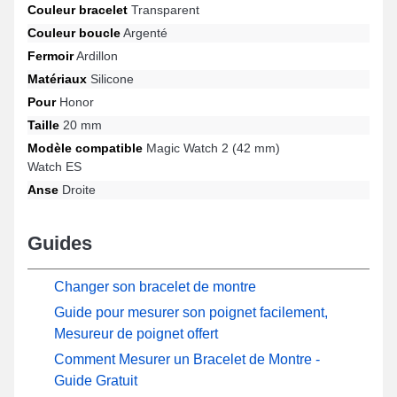
Couleur bracelet
Transparent
satisfaire les envies des passionnés de mode, la teinte
transparente inspire une allure attrayante et cela s'implémente
Couleur boucle
Argenté
aisément à tous les styles. Un fermoir ardillon fiable est accroché
Fermoir
Ardillon
avec ce genre de bracelet montre escalade et est fonctionne sur
Matériaux
Silicone
le format de Magic Watch 2 (42 mm), Watch ES et bien plus
encore de la marque Honor. Fabriqué en vue de se marier
Pour
Honor
idéalement avec plusieurs designs de la marque Honor, ce
Taille
20 mm
bracelet en silicone unit style intemporel et polyvalence dans le
but de proposer un port ergonomique.
Modèle compatible
Magic Watch 2 (42 mm)
Watch ES
Anse
Droite
Guides
Changer son bracelet de montre
Guide pour mesurer son poignet facilement,
Mesureur de poignet offert
Comment Mesurer un Bracelet de Montre -
Guide Gratuit