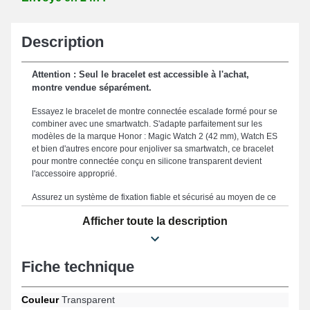
Description
Attention : Seul le bracelet est accessible à l'achat,
montre vendue séparément.
Essayez le bracelet de montre connectée escalade formé pour se
combiner avec une smartwatch. S'adapte parfaitement sur les
modèles de la marque Honor : Magic Watch 2 (42 mm), Watch ES
et bien d'autres encore pour enjoliver sa smartwatch, ce bracelet
pour montre connectée conçu en silicone transparent devient
l'accessoire approprié.
Assurez un système de fixation fiable et sécurisé au moyen de ce
bracelet montre car il présente un fermoir ardillon argenté de
Afficher toute la description
fabrication soignée. Le bracelet pour montre 20 mm est un
accessoire adapté à vos exigences de confort et d'élégance
garantissant une utilisation agréable et une adaptation
harmonieuse au moyen de sa taille de 20 mm. Ce bracelet de
Fiche technique
smartwatch brille avec son endurance, représentant une option
optimale en vue de remplacer un accessoire fatigué ou
endommagé et perfectionner l'utilisation de votre montre.
Couleur
Transparent
Associant esthétique soignée et fonctionnalité avancée afin de