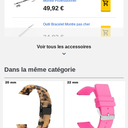
Montre Professionnel
49,92 €
Outil Bracelet Montre pas cher
34,92 €
Voir tous les accessoires
Extracteur de Bracelet de
Montre Facile
17,90 €
Dans la même catégorie