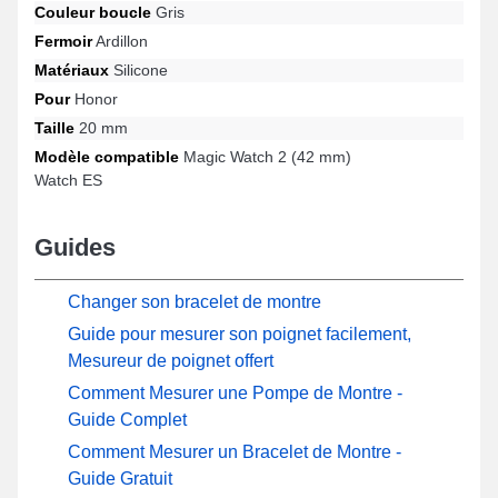
Couleur boucle
Gris
une boucle ardillon de premier choix, ce genre de bracelet pour
montre connectée est convient pour le format de Watch ES, Magic
Fermoir
Ardillon
Watch 2 (42 mm) et beaucoup davantage de la marque Honor. En
Matériaux
Silicone
utilisant ses matériaux de qualité, ce bracelet en silicone Honor
Pour
Honor
s'adapte naturellement à une variété de modèles populaires pour
un port confortable.
Taille
20 mm
Modèle compatible
Magic Watch 2 (42 mm)
Watch ES
Guides
Changer son bracelet de montre
Guide pour mesurer son poignet facilement,
Mesureur de poignet offert
Comment Mesurer une Pompe de Montre -
Guide Complet
Comment Mesurer un Bracelet de Montre -
Guide Gratuit