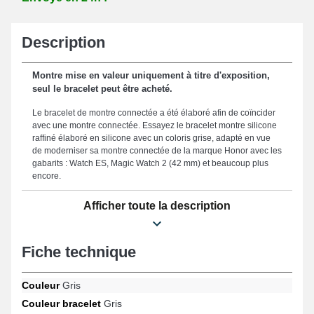
Description
Montre mise en valeur uniquement à titre d'exposition,
seul le bracelet peut être acheté.
Le bracelet de montre connectée a été élaboré afin de coïncider
avec une montre connectée. Essayez le bracelet montre silicone
raffiné élaboré en silicone avec un coloris grise, adapté en vue
de moderniser sa montre connectée de la marque Honor avec les
gabarits : Watch ES, Magic Watch 2 (42 mm) et beaucoup plus
encore.
Dans le but de maintenir une fixation simple et sécurisée, ce
Afficher toute la description
bracelet pour smartwatch est muni d'un fermoir ardillon d'aspect
gris de très bonne facture. Offrant un équilibre entre style et
praticité et un confort inégalé, ce bracelet pour montre a été
Fiche technique
soigneusement conçu avec une taille de 20mm, le rendant ainsi
un accessoire adapté à votre quotidien. Dans la mesure où il est
résistant, ce bracelet smartwatch fait office d'une alternative
Couleur
Gris
parfaite pour en remplacer un abîmé ou fatigué. Le coloris gris
prestigieux du bracelet montre connectée met en valeur un look
Couleur bracelet
Gris
minimaliste et casual de votre horlogère connectée. Possédant