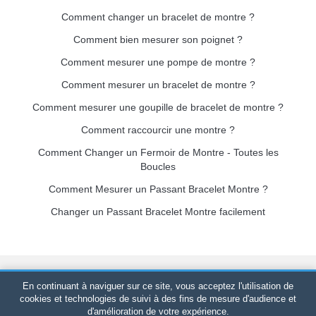
Comment changer un bracelet de montre ?
Comment bien mesurer son poignet ?
Comment mesurer une pompe de montre ?
Comment mesurer un bracelet de montre ?
Comment mesurer une goupille de bracelet de montre ?
Comment raccourcir une montre ?
Comment Changer un Fermoir de Montre - Toutes les
Boucles
Comment Mesurer un Passant Bracelet Montre ?
Changer un Passant Bracelet Montre facilement
Bracelet-de-montre.com
© 2026
Tous droits réservés
-
SIRET
:
En continuant à naviguer sur ce site, vous acceptez l'utilisation de
520 247 727 000 57 -
Plateforme Juridique : BP 20075 - 31121
cookies et technologies de suivi à des fins de mesure d'audience et
d'amélioration de votre expérience.
PORTET PDC - France Métropolitaine
-
Vente en ligne