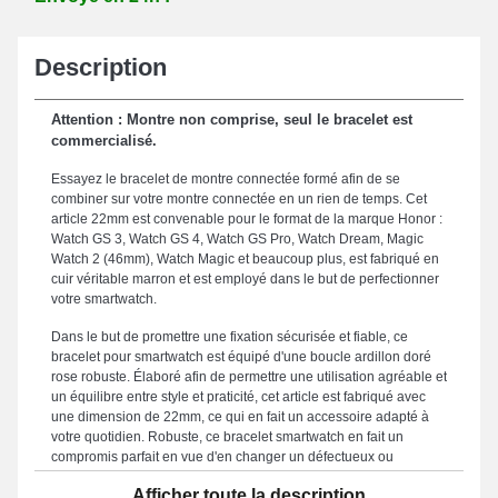
Description
Attention : Montre non comprise, seul le bracelet est
commercialisé.
Essayez le bracelet de montre connectée formé afin de se
combiner sur votre montre connectée en un rien de temps. Cet
article 22mm est convenable pour le format de la marque Honor :
Watch GS 3, Watch GS 4, Watch GS Pro, Watch Dream, Magic
Watch 2 (46mm), Watch Magic et beaucoup plus, est fabriqué en
cuir véritable marron et est employé dans le but de perfectionner
votre smartwatch.
Dans le but de promettre une fixation sécurisée et fiable, ce
bracelet pour smartwatch est équipé d'une boucle ardillon doré
rose robuste. Élaboré afin de permettre une utilisation agréable et
un équilibre entre style et praticité, cet article est fabriqué avec
une dimension de 22mm, ce qui en fait un accessoire adapté à
votre quotidien. Robuste, ce bracelet smartwatch en fait un
compromis parfait en vue d'en changer un défectueux ou
endommagé. Ajoutant une esthétique moderne et vibrante de
Afficher toute la description
votre montre, ce type de bracelet pour montre convient