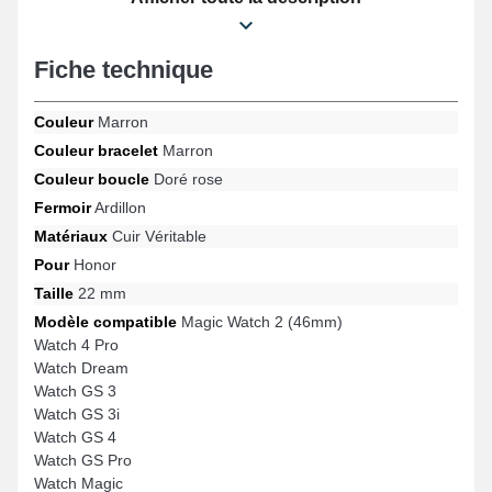
parfaitement aux objectifs des amateurs de design. Un fermoir
ardillon exceptionnel est adapté avec cette sorte de bracelet
montre et est convient pour le format de Watch Magic, Watch GS
Fiche technique
3, Watch GS 3i, Watch 4 Pro, Magic Watch 2 (46mm), Watch
Dream et bien d'autres de la marque Honor. Grâce à son
adaptabilité, ce bracelet en Cuir véritable Honor s'intègre en toute
Couleur
Marron
harmonie à une variété de références populaires pour un usage
Couleur bracelet
Marron
polyvalent.
Couleur boucle
Doré rose
Fermoir
Ardillon
Matériaux
Cuir Véritable
Pour
Honor
Taille
22 mm
Modèle compatible
Magic Watch 2 (46mm)
Watch 4 Pro
Watch Dream
Watch GS 3
Watch GS 3i
Watch GS 4
Watch GS Pro
Watch Magic