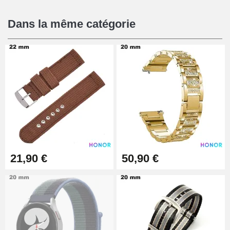
16,90 €
Dans la même catégorie
Pied à Coulisse Numérique
9,90 €
Pince à Poinçonner (pince trou)
57,42 €
Pince Trou pour Bracelet de
21,90 €
50,90 €
Montre
10,90 €
Kit Horlogerie Débutant
26,90 €