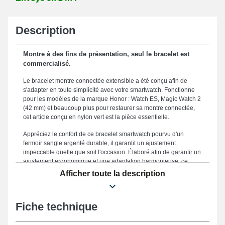
Description
Montre à des fins de présentation, seul le bracelet est
commercialisé.
Le bracelet montre connectée extensible a été conçu afin de
s'adapter en toute simplicité avec votre smartwatch. Fonctionne
pour les modèles de la marque Honor : Watch ES, Magic Watch 2
(42 mm) et beaucoup plus pour restaurer sa montre connectée,
cet article conçu en nylon vert est la pièce essentielle.
Appréciez le confort de ce bracelet smartwatch pourvu d'un
fermoir sangle argenté durable, il garantit un ajustement
impeccable quelle que soit l'occasion. Élaboré afin de garantir un
ajustement ergonomique et une adaptation harmonieuse, ce
bracelet pour montre connectée est disponible dans une taille de
Afficher toute la description
20 mm, en faisant de lui le choix parfait pour votre style unique.
Le beau bracelet pour montre constitue une option idéale
destinée à en changer un abîmé ou démodé, parce qu'il est
Fiche technique
solide. La couleur verte attrayante de ce genre de bracelet pour
montre confère une apparence design et vibrante de votre garde-
temps. Doté d'une fermeture sangle solide, ce modèle apporte