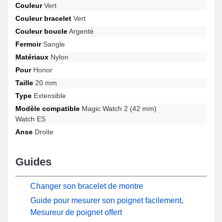
Couleur
Vert
une adaptation parfaite et convient sur les références Watch ES,
Magic Watch 2 (42 mm) et bien d'autres de la marque Honor.
Couleur bracelet
Vert
Grâce à son design polyvalent, ce produit Honor s'harmonise
Couleur boucle
Argenté
avec précision avec divers modèles disponibles de la marque
Fermoir
Sangle
Honor, proposant une satisfaction totale pour un usage quotidien.
Matériaux
Nylon
Pour
Honor
Taille
20 mm
Type
Extensible
Modèle compatible
Magic Watch 2 (42 mm)
Watch ES
Anse
Droite
Guides
Changer son bracelet de montre
Guide pour mesurer son poignet facilement,
Mesureur de poignet offert