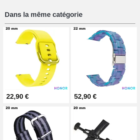
16,90 €
Dans la même catégorie
Pied à Coulisse Numérique
9,90 €
Pince à Poinçonner (pince trou)
57,42 €
Pince Trou pour Bracelet de
22,90 €
52,90 €
Montre
10,90 €
Kit Horlogerie Débutant
26,90 €