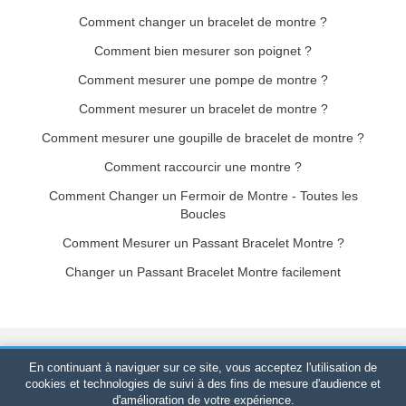
Comment changer un bracelet de montre ?
Comment bien mesurer son poignet ?
Comment mesurer une pompe de montre ?
Comment mesurer un bracelet de montre ?
Comment mesurer une goupille de bracelet de montre ?
Comment raccourcir une montre ?
Comment Changer un Fermoir de Montre - Toutes les
Boucles
Comment Mesurer un Passant Bracelet Montre ?
Changer un Passant Bracelet Montre facilement
Bracelet-de-montre.com
© 2026
Tous droits réservés
-
SIRET
:
En continuant à naviguer sur ce site, vous acceptez l'utilisation de
520 247 727 000 57 -
Plateforme Juridique : BP 20075 - 31121
cookies et technologies de suivi à des fins de mesure d'audience et
d'amélioration de votre expérience.
PORTET PDC - France Métropolitaine
-
Vente en ligne