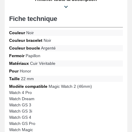
d'une attache papillon d'excellente qualité, cet article met en
avant une tenue optimale et se prête parfaitement pour les
formats Magic Watch 2 (46mm), Watch Dream, Watch GS 3i,
Fiche technique
Watch GS Pro, Watch Magic, Watch GS 4 et bien davantage de la
marque Honor. En utilisant son design intemporel, ce bracelet en
Cuir véritable Honor se raccorde idéalement à une variété de
Couleur
Noir
références populaires idéal au quotidien.
Couleur bracelet
Noir
Couleur boucle
Argenté
Fermoir
Papillon
Matériaux
Cuir Véritable
Pour
Honor
Taille
22 mm
Modèle compatible
Magic Watch 2 (46mm)
Watch 4 Pro
Watch Dream
Watch GS 3
Watch GS 3i
Watch GS 4
Watch GS Pro
Watch Magic