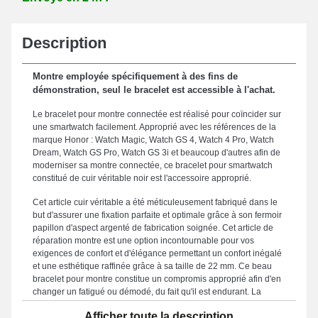
Description
Montre employée spécifiquement à des fins de
démonstration, seul le bracelet est accessible à l'achat.
Le bracelet pour montre connectée est réalisé pour coïncider sur
une smartwatch facilement. Approprié avec les références de la
marque Honor : Watch Magic, Watch GS 4, Watch 4 Pro, Watch
Dream, Watch GS Pro, Watch GS 3i et beaucoup d'autres afin de
moderniser sa montre connectée, ce bracelet pour smartwatch
constitué de cuir véritable noir est l'accessoire approprié.
Cet article cuir véritable a été méticuleusement fabriqué dans le
but d'assurer une fixation parfaite et optimale grâce à son fermoir
papillon d'aspect argenté de fabrication soignée. Cet article de
réparation montre est une option incontournable pour vos
exigences de confort et d'élégance permettant un confort inégalé
et une esthétique raffinée grâce à sa taille de 22 mm. Ce beau
bracelet pour montre constitue un compromis approprié afin d'en
changer un fatigué ou démodé, du fait qu'il est endurant. La
couleur noire distinguée de ce bracelet pour montre procure une
Afficher toute la description
touche avant-gardiste et énergique de votre garde-temps. Doté