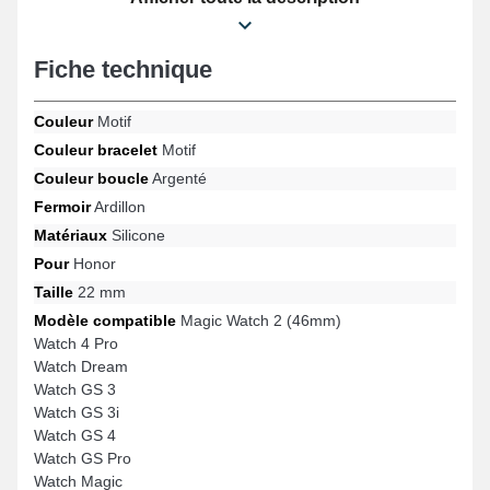
ce genre de bracelet montre et est utilisable pour le design Magic
Watch 2 (46mm), Watch GS 3, Watch Magic, Watch GS Pro,
Watch GS 3i, Watch 4 Pro et beaucoup d'autres encore de la
Fiche technique
marque Honor. Grâce à son allure moderne, cet article Honor se
combine naturellement à une gamme variée de modèles
assurant un ajustement précis.
Couleur
Motif
Couleur bracelet
Motif
Couleur boucle
Argenté
Fermoir
Ardillon
Matériaux
Silicone
Pour
Honor
Taille
22 mm
Modèle compatible
Magic Watch 2 (46mm)
Watch 4 Pro
Watch Dream
Watch GS 3
Watch GS 3i
Watch GS 4
Watch GS Pro
Watch Magic