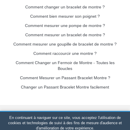
Comment changer un bracelet de montre ?
Comment bien mesurer son poignet ?
Comment mesurer une pompe de montre ?
Comment mesurer un bracelet de montre ?
Comment mesurer une goupille de bracelet de montre ?
Comment raccourcir une montre ?
Comment Changer un Fermoir de Montre - Toutes les
Boucles
Comment Mesurer un Passant Bracelet Montre ?
Changer un Passant Bracelet Montre facilement
Bracelet-de-montre.com
© 2026
Tous droits réservés
-
SIRET
:
En continuant à naviguer sur ce site, vous acceptez l'utilisation de
520 247 727 000 57 -
Plateforme Juridique : BP 20075 - 31121
cookies et technologies de suivi à des fins de mesure d'audience et
d'amélioration de votre expérience.
PORTET PDC - France Métropolitaine
-
Vente en ligne