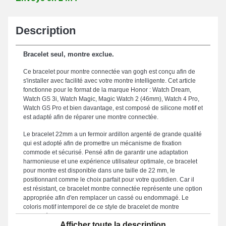
Description
Bracelet seul, montre exclue.
Ce bracelet pour montre connectée van gogh est conçu afin de
s'installer avec facilité avec votre montre intelligente. Cet article
fonctionne pour le format de la marque Honor : Watch Dream,
Watch GS 3i, Watch Magic, Magic Watch 2 (46mm), Watch 4 Pro,
Watch GS Pro et bien davantage, est composé de silicone motif et
est adapté afin de réparer une montre connectée.
Le bracelet 22mm a un fermoir ardillon argenté de grande qualité
qui est adopté afin de promettre un mécanisme de fixation
commode et sécurisé. Pensé afin de garantir une adaptation
harmonieuse et une expérience utilisateur optimale, ce bracelet
pour montre est disponible dans une taille de 22 mm, le
positionnant comme le choix parfait pour votre quotidien. Car il
est résistant, ce bracelet montre connectée représente une option
appropriée afin d'en remplacer un cassé ou endommagé. Le
coloris motif intemporel de ce style de bracelet de montre
connectée met en valeur l'effet casual de votre garde-temps
Afficher toute la description
connecté. Une attache ardillon de fabrication soignée est fixée à