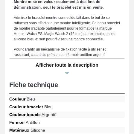
Montre mise en valeur seulement à des fins de
démonstration, seul le bracelet est mis en vente.
Admirez le bracelet montre connectée fait dans le but de se
rattacher sans effort sur une montre intelligente. Ce beau bracelet
de montre s'adapte parfaitement pour le format de la marque
Honor : Watch ES, Magic Watch 2 (42 mm) par exemple, est en
silicone bleu et sert pour réviser une montre connectée.
Pour garantir un mécanisme de fixation facile à utiliser et
rassurant, cet article présente un fermoir ardillon argenté
d'excellente qualité. Adopté pour une symbiose impeccable avec
Afficher toute la description
votre style et une tenue agréable, ce bracelet pour smartwatch est
large de 20 mm. Dans la mesure où il est robuste, ce bracelet
smartwatch représente un compromis idéal afin d'en changer un
fatigué ou défectueux. La couleur bleue évoque une sobriété
Fiche technique
raffinée et cela complète harmonieusement à toutes les tenues,
combinant qualité exceptionnelle et polyvalence dans le but de
répondre aux exigences des adeptes de confort. Un fermoir
Couleur
Bleu
ardillon de grande qualité est placé avec cette version de
Couleur bracelet
Bleu
bracelet de montre connectée et est compatible avec le format de
Magic Watch 2 (42 mm), Watch ES par exemple de la marque
Couleur boucle
Argenté
Honor. Fabriqué en vue de se marier idéalement avec de
Fermoir
Ardillon
nombreux modèles de la marque Honor, ce produit allie
Matériaux
Silicone
esthétique moderne et praticité afin d'assurer une utilisation