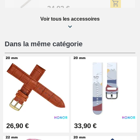
34,92 €
Voir tous les accessoires
Kit Réparation Montre Débutant
16,90 €
Dans la même catégorie
Pied à Coulisse Numérique
9,90 €
Kit Horlogerie Débutant
26,90 €
Boîte Pompe Bracelet Montre -
26,90 €
33,90 €
Diamètre 1,50 mm - 8 à 25 mm
14,08 €