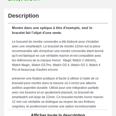
Description
Montre dans une optique à titre d'exemple, seul le
bracelet fait l'objet d'une vente.
Le bracelet de montre connectée a été élaboré pour s'installer
avec une smartwatch. Le bracelet de montre 22mm est la pièce
recommandée afin d'enjoliver une montre connectée étant donné
qu'il est fabriqué en cuir véritable marron et est compatible avec
les références de la marque Honor : Magic Watch 2 (46mm),
Watch Magic, Watch GS Pro, Watch GS 4, Watch GS 3, Watch 4
Pro et beaucoup d'autres encore.
préserver une fixation pratique et facile à utiliser à l'aide de ce
bracelet pour montre dans la mesure où il inclut une attache
ardillon argentée durable. Utilisé pour une intégration parfaite
avec vos besoins et un ajustement plaisant, ce bracelet de
smartwatch est large de 22mm. Ce bracelet montre honor marron
22 mm cuir véritable se distingue au moyen de ses finitions
soignées, le positionnant comme une option incontournable
conçue pour s'harmoniser parfaitement à votre garde-robe, avec
Afficher toute la description
l'assurance d'une satisfaction garantie en toute circonstance.