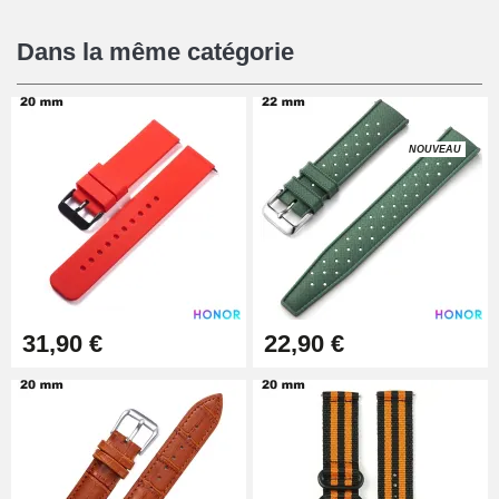
16,90 €
Dans la même catégorie
Pied à Coulisse Numérique
9,90 €
NOUVEAU
Pince à Poinçonner (pince trou)
57,42 €
Pince Trou pour Bracelet de
31,90 €
22,90 €
Montre
10,90 €
Kit Horlogerie Débutant
26,90 €