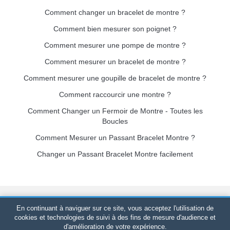
Comment changer un bracelet de montre ?
Comment bien mesurer son poignet ?
Comment mesurer une pompe de montre ?
Comment mesurer un bracelet de montre ?
Comment mesurer une goupille de bracelet de montre ?
Comment raccourcir une montre ?
Comment Changer un Fermoir de Montre - Toutes les
Boucles
Comment Mesurer un Passant Bracelet Montre ?
Changer un Passant Bracelet Montre facilement
Bracelet-de-montre.com
© 2026
Tous droits réservés
-
SIRET
:
En continuant à naviguer sur ce site, vous acceptez l'utilisation de
520 247 727 000 57 -
Plateforme Juridique : BP 20075 - 31121
cookies et technologies de suivi à des fins de mesure d'audience et
d'amélioration de votre expérience.
PORTET PDC - France Métropolitaine
-
Vente en ligne