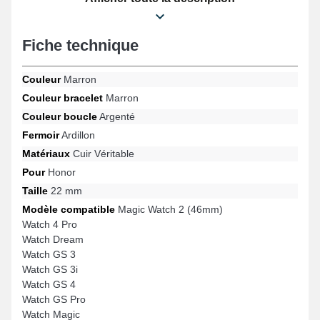
Mixant élégance intemporelle et durabilité pour répondre aux
attentes des passionnés de mode, la teinte marron inspire une
simplicité sophistiquée et cela s'ajuste avec précision à vos
Fiche technique
besoins quotidiens. Un fermoir ardillon résistant est adapté à ce
modèle de bracelet de montre connectée et est s'adapte
parfaitement avec le format de Watch GS 4, Watch Dream, Watch
Couleur
Marron
GS Pro, Watch 4 Pro, Magic Watch 2 (46mm), Watch GS 3 et bien
Couleur bracelet
Marron
davantage de la marque Honor. Au moyen de son esthétisme, ce
bracelet Honor se connecte parfaitement à divers modèles
Couleur boucle
Argenté
assurant un ajustement précis.
Fermoir
Ardillon
Matériaux
Cuir Véritable
Pour
Honor
Taille
22 mm
Modèle compatible
Magic Watch 2 (46mm)
Watch 4 Pro
Watch Dream
Watch GS 3
Watch GS 3i
Watch GS 4
Watch GS Pro
Watch Magic