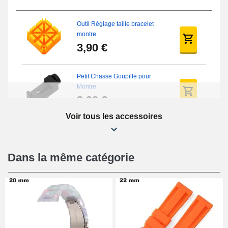
Outil Réglage taille bracelet
montre
3,90 €
Petit Chasse Goupille pour
Montre
3,90 €
Voir tous les accessoires
Chasses Goupille Long Montre
0.7/0.8/0.9/1.0mm
19,08 €
Dans la même catégorie
Chasse-Goupille Montre
4,90 €