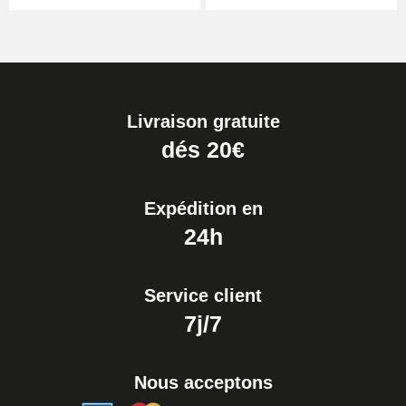
Boîte Pompe pour Bracelet
Montre - Diamètre 1,80 mm - 8 à
25 mm
19,90 €
Livraison gratuite
Extracteur de Bracelet de
dés 20€
Montre Facile
17,90 €
Expédition en
24h
Service client
7j/7
Nous acceptons