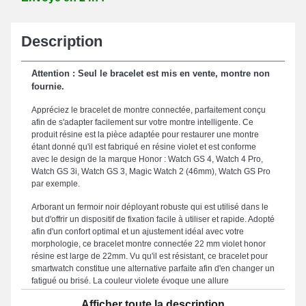
Description
Attention : Seul le bracelet est mis en vente, montre non
fournie.
Appréciez le bracelet de montre connectée, parfaitement conçu
afin de s'adapter facilement sur votre montre intelligente. Ce
produit résine est la pièce adaptée pour restaurer une montre
étant donné qu'il est fabriqué en résine violet et est conforme
avec le design de la marque Honor : Watch GS 4, Watch 4 Pro,
Watch GS 3i, Watch GS 3, Magic Watch 2 (46mm), Watch GS Pro
par exemple.
Arborant un fermoir noir déployant robuste qui est utilisé dans le
but d'offrir un dispositif de fixation facile à utiliser et rapide. Adopté
afin d'un confort optimal et un ajustement idéal avec votre
morphologie, ce bracelet montre connectée 22 mm violet honor
résine est large de 22mm. Vu qu'il est résistant, ce bracelet pour
smartwatch constitue une alternative parfaite afin d'en changer un
fatigué ou brisé. La couleur violete évoque une allure
contemporaine et cela rehausse subtilement à tous les styles,
Afficher toute la description
combinant élégance intemporelle et praticité pour répondre aux