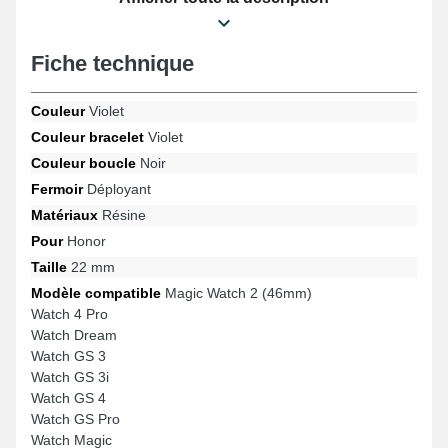
besoins des adeptes de confort. Conçu pour s'adapter
parfaitement pour les références Watch 4 Pro, Watch GS 3i,
Watch Magic, Magic Watch 2 (46mm), Watch Dream, Watch GS 4
Fiche technique
et bien plus encore de la marque Honor, cette attache offre une
boucle déployante de grande qualité et une facilité d'utilisation.
En alliant modernité et confort, cet article Honor propose une
Couleur
Violet
connexion harmonieuse avec plusieurs références de manière
Couleur bracelet
Violet
naturelle tout en garantissant une utilisation agréable.
Couleur boucle
Noir
Fermoir
Déployant
Matériaux
Résine
Pour
Honor
Taille
22 mm
Modèle compatible
Magic Watch 2 (46mm)
Watch 4 Pro
Watch Dream
Watch GS 3
Watch GS 3i
Watch GS 4
Watch GS Pro
Watch Magic