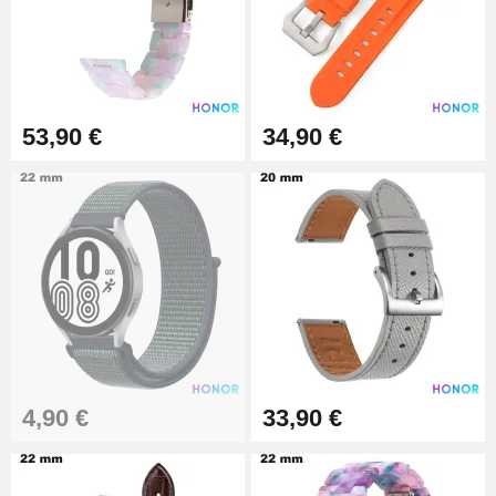
Outil Changement Bracelet
Montre Professionnel
49,92 €
Outil Bracelet Montre pas cher
53,90 €
34,90 €
34,92 €
Kit pour Raccourcir Bracelet
Montre
7,90 €
Kit Réparation Montre Débutant
16,90 €
4,90 €
33,90 €
Pied à Coulisse Numérique