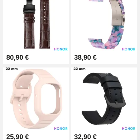
9,90 €
Kit Horlogerie Débutant
26,90 €
80,90 €
38,90 €
Marteau Horloger pour Goupille
Bracelet de montre
3,90 €
Kit pour Réduire Bracelet
Montre Métal
13,90 €
Boîte Pompe Bracelet Montre -
Diamètre 1,50 mm - 8 à 25 mm
14,08 €
25,90 €
32,90 €