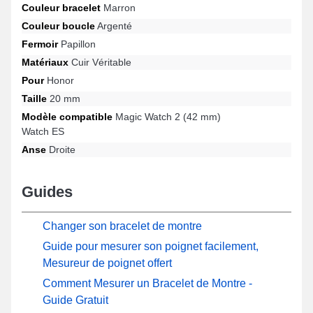
Couleur bracelet
Marron
s'harmoniser idéalement pour les modèles Magic Watch 2 (42
mm), Watch ES et bien d'autres de la marque Honor, cette attache
Couleur boucle
Argenté
assure une attache papillon de grande qualité et un confort
Fermoir
Papillon
optimal. Le bracelet de montre Honor s'adapte idéalement à
Matériaux
Cuir Véritable
diverses références de la marque.
Pour
Honor
Taille
20 mm
Modèle compatible
Magic Watch 2 (42 mm)
Watch ES
Anse
Droite
Guides
Changer son bracelet de montre
Guide pour mesurer son poignet facilement,
Mesureur de poignet offert
Comment Mesurer un Bracelet de Montre -
Guide Gratuit