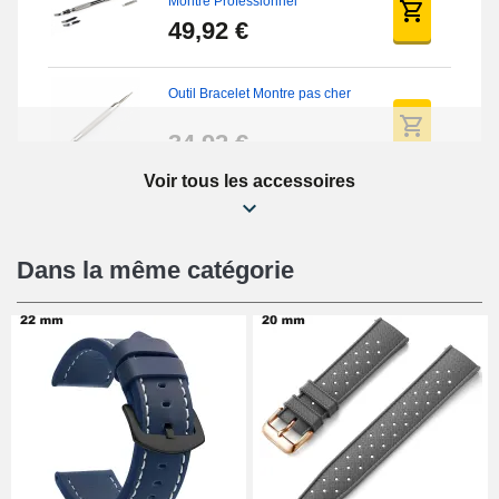
Montre Professionnel
49,92 €
Outil Bracelet Montre pas cher
34,92 €
Voir tous les accessoires
Kit Réparation Montre Débutant
16,90 €
Dans la même catégorie
Pied à Coulisse Numérique
9,90 €
Pince à Poinçonner (pince trou)
57,42 €