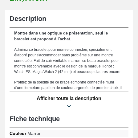
Description
Montre dans une optique de présentation, seul le
bracelet est proposé à l'achat.
Admirez ce bracelet pour montre connectée, spécialement
élaboré pour s'accommoder sans problème sur une montre
connectée. Fait de cuir véritable marron, ce beau bracelet pour
montre est convenable avec le design de la marque Honor :
Watch ES, Magic Watch 2 (42 mm) et beaucoup d'autres encore.
Profitez de la solidité de ce bracelet montre connectée muni
d'une fermeture papillon de couleur argentée de premier choix, il
promet une stabilité remarquable en toute situation. En profitant
Afficher toute la description
de la taille de 20mm parfaitement adaptée de cet article, vous
assurez d'une intégration harmonieuse et d'un maintien fiable
assurant une compatibilité idéale avec votre style personnel.
Réputé pour sa durabilité, ce bracelet montre se positionne
Fiche technique
comme un choix parfait pour renouveler un composant fatigué ou
cassé, en garantissant une performance durable pour votre
smartwatch. Le coloris marron unique du bracelet montre
Couleur
Marron
accentue le style jeune de votre montre connectée. Pensé afin de