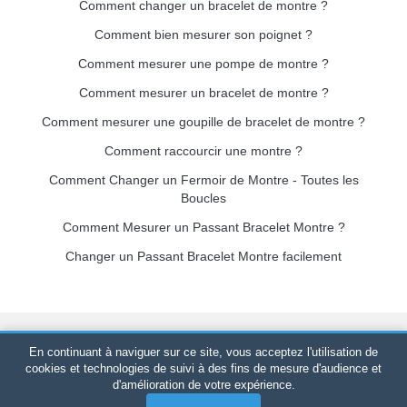
Comment changer un bracelet de montre ?
Comment bien mesurer son poignet ?
Comment mesurer une pompe de montre ?
Comment mesurer un bracelet de montre ?
Comment mesurer une goupille de bracelet de montre ?
Comment raccourcir une montre ?
Comment Changer un Fermoir de Montre - Toutes les
Boucles
Comment Mesurer un Passant Bracelet Montre ?
Changer un Passant Bracelet Montre facilement
Bracelet-de-montre.com
© 2026
Tous droits réservés
-
SIRET
:
En continuant à naviguer sur ce site, vous acceptez l'utilisation de
520 247 727 000 57 -
Plateforme Juridique : BP 20075 - 31121
cookies et technologies de suivi à des fins de mesure d'audience et
d'amélioration de votre expérience.
PORTET PDC - France Métropolitaine
-
Vente en ligne
uniquement