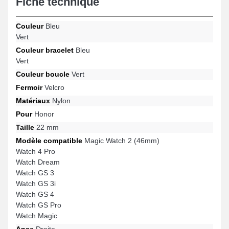
Fiche technique
Watch GS Pro, Watch 4 Pro par exemple de la marque Honor. Cet
article de réparation montre nylon Honor se combine de manière
fluide à des modèles variés de la marque.
Couleur
Bleu
Vert
Couleur bracelet
Bleu
Vert
Couleur boucle
Vert
Fermoir
Velcro
Matériaux
Nylon
Pour
Honor
Taille
22 mm
Modèle compatible
Magic Watch 2 (46mm)
Watch 4 Pro
Watch Dream
Watch GS 3
Watch GS 3i
Watch GS 4
Watch GS Pro
Watch Magic
Anse
Droite