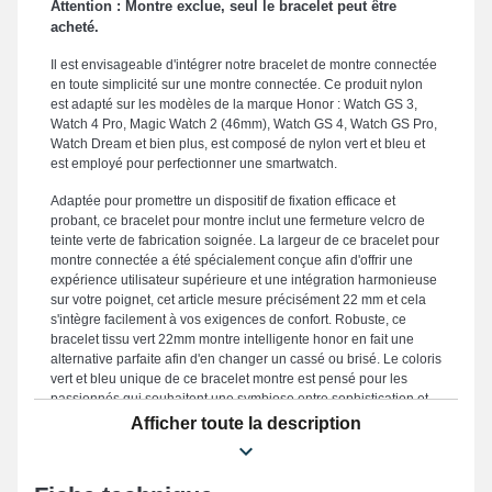
Attention : Montre exclue, seul le bracelet peut être
acheté.
Il est envisageable d'intégrer notre bracelet de montre connectée
en toute simplicité sur une montre connectée. Ce produit nylon
est adapté sur les modèles de la marque Honor : Watch GS 3,
Watch 4 Pro, Magic Watch 2 (46mm), Watch GS 4, Watch GS Pro,
Watch Dream et bien plus, est composé de nylon vert et bleu et
est employé pour perfectionner une smartwatch.
Adaptée pour promettre un dispositif de fixation efficace et
probant, ce bracelet pour montre inclut une fermeture velcro de
teinte verte de fabrication soignée. La largeur de ce bracelet pour
montre connectée a été spécialement conçue afin d'offrir une
expérience utilisateur supérieure et une intégration harmonieuse
sur votre poignet, cet article mesure précisément 22 mm et cela
s'intègre facilement à vos exigences de confort. Robuste, ce
bracelet tissu vert 22mm montre intelligente honor en fait une
alternative parfaite afin d'en changer un cassé ou brisé. Le coloris
vert et bleu unique de ce bracelet montre est pensé pour les
passionnés qui souhaitent une symbiose entre sophistication et
praticité, ce bracelet de montre correspond parfaitement aux
Afficher toute la description
demandes du quotidien. Équipé d'une attache velcro solide, ce
bracelet apporte une tenue optimale et s'adapte avec les
modèles Watch GS 3, Watch GS 3i, Watch Magic, Watch GS 4,